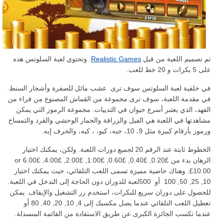
تم تصميم اللعبة من قبل
Realistic Games
. وتحتوي لعبة السلوتس هذه
على 5 بكرات و 20 خط للعب.
في خلفية لعبة السلوتس سوف ترى عشب مائل للصفرة وأشجار السنط.
في مقدمة اللعبة، سوف ترى مجموعة من القماش المصنوع من فراء من
الفهد، الذي يعتبر أسرع حيوان في الثدييات. مجموعة الرموز التي يمكن
مشاهدتها في اللعبة هي الفيل والزرافة والحمار الوحشي والقرد والتمساح
ورموز بأرقام كبيرة مثل 9، 10، جيه، كيو، ، كيه، والحرف إيه.
الخطوط ثابتة عند الرقم 20 لجميع دورات اللعبة. ولكن، يمكنك اختيار
الرهان بدء من £0.20, £0.40, £0.60, £1.00, £2.00, £4.00, £6.00 or
£10.00. وهناك خاصية مميزة تسمى اللعب التلقائي، حيث يمكنك اختيار
10, 25, 50, 100 أو 500لعبة للدوران دون الحاجة إلى التدخل في اللعبة.
للحصول على دوران سريع للبكرات، استخدم زر التشغيل والإيقاف. يمكن
تعطيل اللعب التلقائي عندما يصل مكسبك إلى 4, 10, 20, 40, 80 أو
عندما تكسب الجائزة الكبرى عن طريق الاستفادة من القائمة المنسدلة.