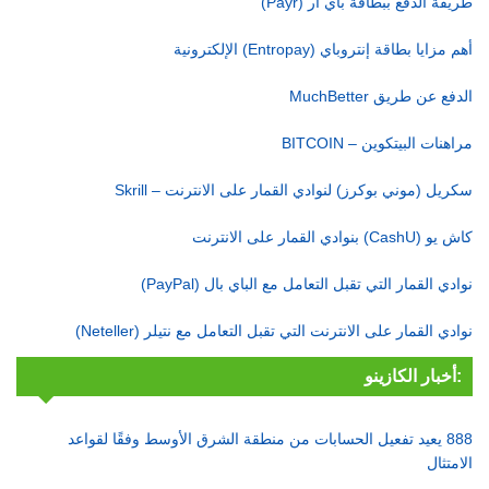
طريقة الدفع ببطاقة باي آر (Payr)
أهم مزايا بطاقة إنتروباي (Entropay) الإلكترونية
الدفع عن طريق MuchBetter
مراهنات البيتكوين – BITCOIN
سكريل (موني بوكرز) لنوادي القمار على الانترنت – Skrill
كاش يو (CashU) بنوادي القمار على الانترنت
نوادي القمار التي تقبل التعامل مع الباي بال (PayPal)
نوادي القمار على الانترنت التي تقبل التعامل مع نتيلر (Neteller)
أخبار الكازينو:
888 يعيد تفعيل الحسابات من منطقة الشرق الأوسط وفقًا لقواعد
الامتثال