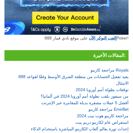
على موقع نادي قمار 888Poker!
إلعب البوكر الآن
المقالات الأخيرة:
مراجعة كازينو Royals
888 يعيد تفعيل الحسابات من منطقة الشرق الأوسط وفقًا لقواعد
الامتثال
توقعات بطولة أمم أوروبا 2024
من سيفوز بلقب بطولة أمم أوروبا 2024 في ألمانيا؟
أفضل 5 عملات مشفرة بديلة للمقامرة عبر الإنترنت
مراجعة كازينو EmirBet
مراجعة كازينو هوت بيت 2024
استعراض عام لكازينو دريم بيت
إحداث ثورة بعالم ألعاب الكازينو المباشرة باستخدام الذكاء