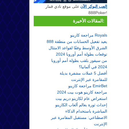
إلعب البوكر الآن
على موقع نادي قمار
888Poker!
المقالات الأخيرة:
مراجعة كازينو Royals
888 يعيد تفعيل الحسابات من منطقة
الشرق الأوسط وفقًا لقواعد الامتثال
توقعات بطولة أمم أوروبا 2024
من سيفوز بلقب بطولة أمم أوروبا
2024 في ألمانيا؟
أفضل 5 عملات مشفرة بديلة
للمقامرة عبر الإنترنت
مراجعة كازينو EmirBet
مراجعة كازينو هوت بيت 2024
استعراض عام لكازينو دريم بيت
إحداث ثورة بعالم ألعاب الكازينو
المباشرة باستخدام الذكاء
الاصطناعي: مستقبل المقامرة عبر
الإنترنت