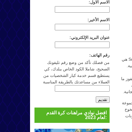
الاسم الاول:
الاسم الأخير:
عنوان البريد الإلكتروني:
رقم الهاتف:
كما هو واضح من اسم اللعبة، لعبة Super Graphics Upside Down هي
من فضلك تأكد من وضع رقم تليفونك
ة.
الصحيح، شاملا الكود الخاص ببلدك، كي
يستطيع قسم خدمة كبار الشخصيات من
فوز ما
العملاء من مساعدتك بالطريقة المناسبة
جموعة
خوخ
افضل نوادي مراهنات كرة القدم
نات
لعام 2023: