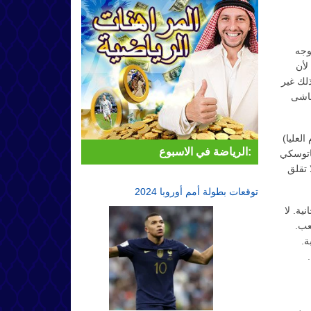
وجه
لأن
ذلك غير
ماشى
لعليا)
الرياضة في الاسبوع:
اتوسكي
 تقلق
توقعات بطولة أمم أوروبا 2024
على عقب وسوف تبدأ 15 دورة مجانية. لا
عب.
ة.