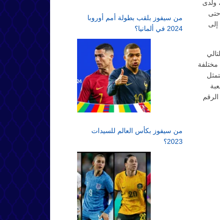
لكل قيمة خط، ولدى
ي العاب القمار نطاق كامل من الرهانات المتاحة للاختيار منها بدء من 0.01 حتى
من سيفوز بلقب بطولة أمم أوروبا
إلى
2024 في ألمانيا؟
تمثل بلعب جميع 20 خط، وبالتالي
ات مختلفة
الثانية فتتمثل
عبة
دما يظهر الرقم
من سيفوز بكأس العالم للسيدات
2023؟