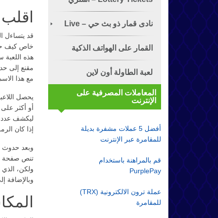
اقلب 
تذكرة الياناصيب!
نادى قمار ذو بث حي – Live
قد يتساءل ا
خاص كيف حصل
Dealer
القمار على الهواتف الذكية
هذه اللعبة س
مقنع إلى حد
لعبة الطاولة أون لاين
مع هذا الاسم
المعاملات المصرفية على
يحصل اللاعبو
الإنترنت
أو أكثر على
ليكشف عدد ال
أفضل 5 عملات مشفرة بديلة
إذا كان الرم
للمقامرة عبر الإنترنت
تنص صفحة مع
قم بالمراهنة باستخدام
ولكن، الذي ن
PurplePay
وبالإضافة إلى ذلك، 
عملة ترون الالكترونية (TRX)
المكا
للمقامرة