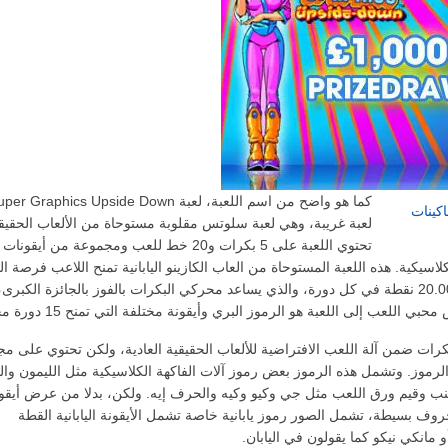
لعبة غريبة، وهي لعبة سلوتس مقلوبة مستوحاة من الألعاب الحقيقي
تحتوي اللعبة على 5 بكرات و20 خط للعب ومجموعة من أيقونات
اسيكية. هذه اللعبة المستوحاة من العاب الكازينو اليابانية تمنح اللاعب فرصة ال
يصل إلى 20.000 نقطة في كل دورة، والذي يساعد محركي البكرات بالفوز بالجائزة الكبرى،
ي اللعب إلى اللعبة هو الرموز البري وأيقونة مختلفة التي تمنح 15 دورة مجانية.
بكرات ضمن آلة اللعب الافتراضية للألعاب الحقيقية العادية، ولكن تحتوي على م
لرموز. وتشمل هذه الرموز بعض رموز آلات الفاكهة الكلاسيكية مثل الليمون وال
عنب وقيم ورق اللعب مثل جي وكيو وكيه والحرف إيه. ولكن، بدلا من عرض أيقو
وف بسيطة، تشمل الصور رموز يابانية خاصة تشمل الأيقونة اليابانية القطة
مانكي نيكو كما يقولون في اليابان.