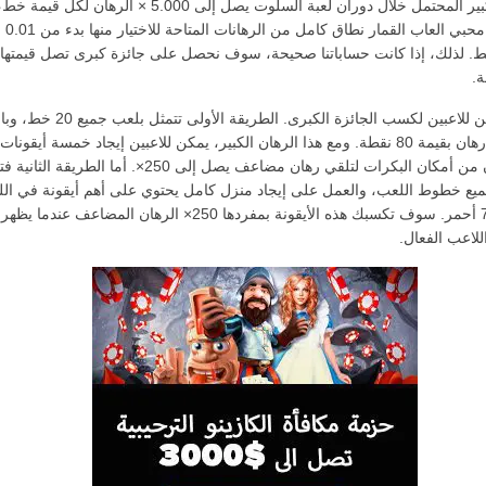
المكسب الكبير المحتمل خلال دوران لعبة السلوت يصل إلى 5.000 × الرهان 
اللاعبين من محب
ل خط. لذلك، إذا كانت حساباتنا صحيحة، سوف نحصل على جائزة كبرى تصل قيمتها 
هناك طريقتين للاعبين لكسب الجائزة الكبرى. الطريقة الأولى ت
وضع أقصى رهان بقيمة 80 نقطة. ومع هذا الرهان الكبير، يمكن للاعبين إيجاد خمسة أيقون
في أي مكان من أمكان البكرات لتلقي رهان مضاعف يصل إلى 250×. أما الطريقة 
يع خطوط اللعب، والعمل على إيجاد منزل كامل يحتوي على أهم أيقونة في الل
وهي الرقم 7 أحمر. سوف تكسبك هذه الأيقونة بمفردها 250× الرهان المضاعف عن