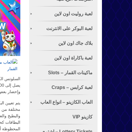
لعبة روليت اون لاين
لعبة البوكر على الانترنت
الشهيرة
بلاك جاك اون لاين
لعبة باكاراة اون لاين
ماكينات القمار – Slots
السلوتس الكل
لعبة كرابس – Craps
وإحضار بعض محب
العاب الكازينو – انواع العاب
يتم تعيين ال
مختلفة من ا
والبطيخ وال
القمار
كازينو VIP
البطاقات كحر
المحظوظة أو 
Lottery Tickets – اشتري