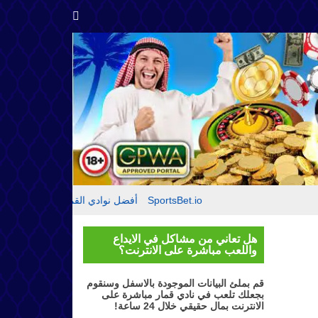
مقدمة حول SportsBet.io
أفضل نوادي القمار
تقييم م
هل تعاني من مشاكل في الايداع
واللعب مباشرة على الانترنت؟
قم بملئ البيانات الموجودة بالاسفل وسنقوم
بجعلك تلعب في نادي قمار مباشرة على
الانترنت بمال حقيقي خلال 24 ساعة!