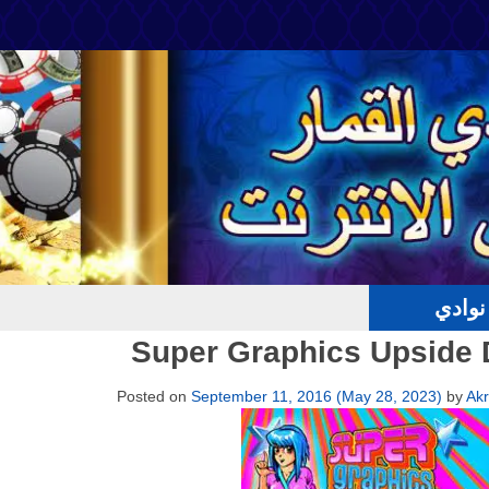
وادي
Super Graphics Upside
Posted on
September 11, 2016
(May 28, 2023)
by
Ak