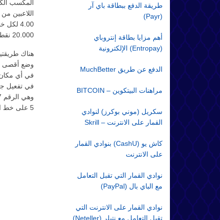
طريقة الدفع ببطاقة باي آر
(Payr)
4.00 لك
20.000 نقطة.
أهم مزايا بطاقة إنتروباي
(Entropay) الإلكترونية
الدفع عن طريق MuchBetter
في تفعيل جم
مراهنات البيتكوين – BITCOIN
5 على خط اللاعب الفعال.
سكريل (موني بوكرز) لنوادي
القمار على الانترنت – Skrill
كاش يو (CashU) بنوادي القمار
على الانترنت
نوادي القمار التي تقبل التعامل
مع الباي بال (PayPal)
نوادي القمار على الانترنت التي
تقبل التعامل مع نتيلر (Neteller)