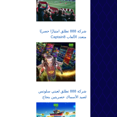
شركة 888 تطلق امتيازًا حصريًا
متعدد الألعاب Captain8
شركة 888 تطلق لعبتي سلوتس
لصيد الأسماك حصريتين بنجاح