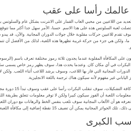
عالمك رأسا على عقب
لعديد من اللاعبين من محبي العاب القمار على الانترنت بشكل عام والسلوتس ب
ت لعبة السلوتس هذه على هذا الاسم. حسنا، الأمر سهل جدا أكثر مما تتوقع 
وف تقدم للاعبين حركات مقلوبة خلال جولات الدوران المجانية. والآن، قد يبدو 
 ما، ولكن هي جزء من حركة غريبة تظهرها هذه اللعبة، لذلك من الأفضل أن تت
.
ن على المكافأة المقلوبة عندما يجدون ثلاثة رموز مختلفة تعرف باسم (الرسوم ا
 البكرات في أي مكان كان. وعندما يحدث هذا، سوف يظهر رمز خاص يسمى س
دورات المجانية التي فاز بها اللاعب، وسوف يرشد اللاعب أثناء اللعب. ولكن لا
ز الياباني غير مفهوم لأنه سيكون هناك ترجمة باللغة الانجليزية.
وبعد حدوث كافة التشكيلات، سوف تنقلب البكرات رأسا 
لومات اللعبة أن الفوز سيكون كبيرا ولكن لا توفر معلومات تتعلق بطريقة الل
عرفه هو أن الألعاب المجانية سوف تلعب بنفس الخط والرهانات مع دوران اللعب
تلك الجوائز المجانية يمكن أن تضيف 15 نقطة إضافية إلى مكافأة اللعبة.
سب الكبرى