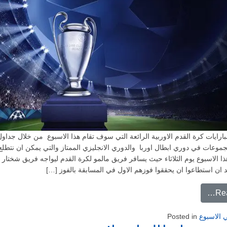
رايات كرة القدم الاوربية الرائعة التي سوف تقام هذا الاسبوع من خلال جداول
جموعات في دوري ابطال اوربا والدوري الانجليزي الممتاز والتي يمكن ان نتطلع ا
ذا الاسبوع يوم الثلاثاء حيث يسافر فريق مالمو لكرة القدم ليواجه فريق شختار
 ان استطاعوا ان يحققوا فوزهم الاول في المسابقة بالفوز […]
from افضل عروض بطولات كرة القدم الاوربية
Re
 الاسبوع
Posted in