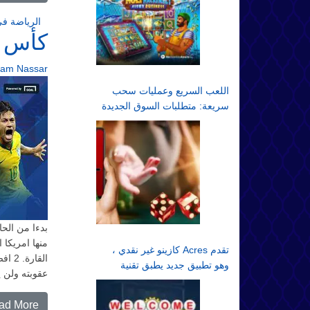
الرياضة في
كأس كو
ram Nassar
اللعب السريع وعمليات سحب
سريعة: متطلبات السوق الجديدة
بدءا من الح
منها امريكا 
تقدم Acres كازينو غير نقدي ،
القا
وهو تطبيق جديد يطبق تقنية
عقوبته ولن 
الألعاب غير النقدية
ad More…