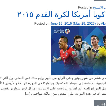
 الاسبوع
Posted in
با أمريكا لكرة القدم ٢٠١٥
Posted on
June 15, 2015
(May 28, 2023)
by
Ak
ادي عشر من شهر يونيو وحتي الرابع من شهر يوليو ستتنافس العشر دول التي ت
الجنوبية بالإضافة إلى ضيفاها المكسيك وجامايكا في الدورة الرابعة والأربعين لك
رة. 2 افضل المواقع للعبة المراهنات الرياضية على الإنترنت!! مازال لويز سواريز يقضي 
يشارك في هذه الدورة. على النقيض من زملائه مهاجمي […]
from كأس كوبا أمريكا لكرة القدم ٢٠١٥
Re