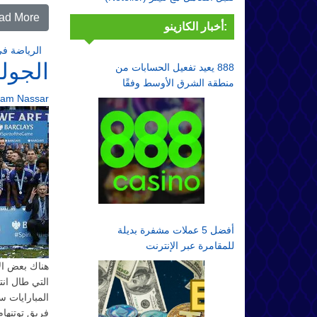
ad More…
أخبار الكازينو:
الرياضة في
الجولة
888 يعيد تفعيل الحسابات من
منطقة الشرق الأوسط وفقًا
ram Nassar
لقواعد الامتثال
أفضل 5 عملات مشفرة بديلة
للمقامرة عبر الإنترنت
هناك بعض ال
التي طال انت
المبارايات 
فريق توتنها