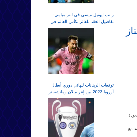
راتب ليونيل ميسي في انتر ميامي:
تفاصيل العقد للفائز بكأس العالم في
از
الدوري الأمريكي لكرة القدم
توقعات الرهانات لنهائي دوري أبطال
أوروبا 2023 بين إنتر ميلان ومانشستر
سيتي في اسطنبول
عودة
د مع