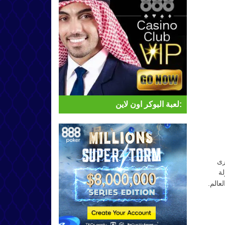
لعبة البوكر اون لاين:
رى
تعتبر بكولة
عالم.