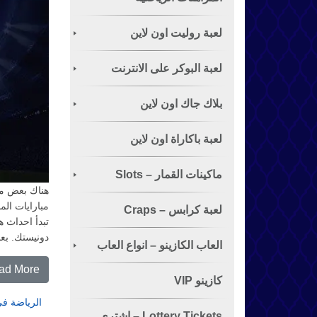
لعبة روليت اون لاين
لعبة البوكر على الانترنت
الشهيرة
بلاك جاك اون لاين
لعبة باكاراة اون لاين
ماكينات القمار – Slots
هناك بعض مبا
مبارايات الم
لعبة كرابس – Craps
تبدأ احداث ه
دونيستك. بعد
العاب الكازينو – انواع العاب
ad More…
القمار
كازينو VIP
الرياضة في
Lottery Tickets – اشتري