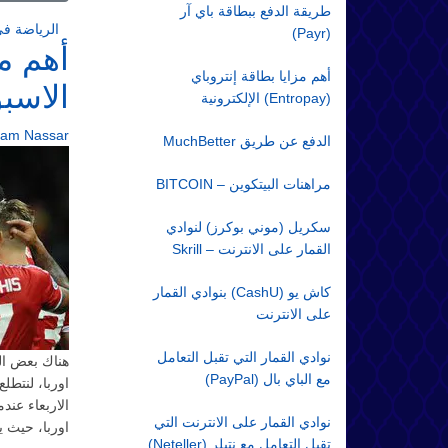
طريقة الدفع ببطاقة باي آر
الرياضة في
(Payr)
أهم مب
أهم مزايا بطاقة إنتروباي
الاسب
(Entropay) الإلكترونية
ram Nassar
الدفع عن طريق MuchBetter
مراهنات البيتكوين – BITCOIN
سكريل (موني بوكرز) لنوادي
القمار على الانترنت – Skrill
كاش يو (CashU) بنوادي القمار
على الانترنت
نوادي القمار التي تقبل التعامل
هناك بعض الم
مع الباي بال (PayPal)
اوربا، لنتطل
الاربعاء عند
نوادي القمار على الانترنت التي
اوربا، حيث 
تقبل التعامل مع نتيلر (Neteller)