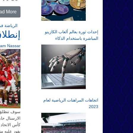
ad More…
الرياضة في
إنطلا
إحداث ثورة بعالم ألعاب الكازينو
المباشرة باستخدام الذكاء
الاصطناعي: مستقبل المقامرة
ram Nassar
عبر الإنترنت
اتجاهات المراهنات الرياضية لعام
2023
سوف تنظلق ف
الارسنال حا
كأس الاتحاد
يفوز عليه منذ عام 2011. وقد كان اخر 