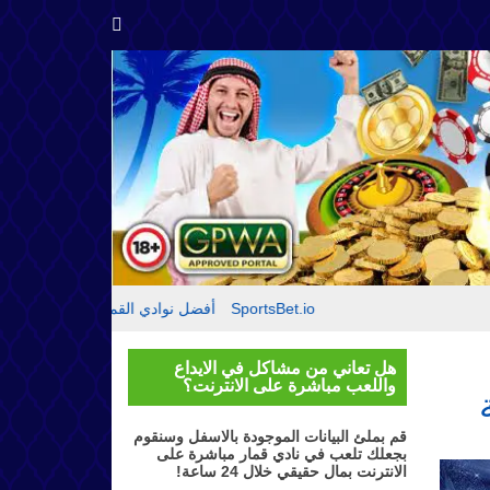
مقدمة حول SportsBet.io
أفضل نوادي القمار
تقييم موقع بي
هل تعاني من مشاكل في الايداع
واللعب مباشرة على الانترنت؟
قم بملئ البيانات الموجودة بالاسفل وسنقوم
بجعلك تلعب في نادي قمار مباشرة على
الانترنت بمال حقيقي خلال 24 ساعة!