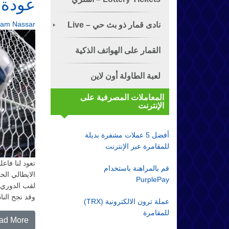
عودة 
ram Nassar
تذكرة الياناصيب!
نادى قمار ذو بث حي – Live
Dealer
القمار على الهواتف الذكية
لعبة الطاولة أون لاين
المعاملات المصرفية على
الإنترنت
أفضل 5 عملات مشفرة بديلة
للمقامرة عبر الإنترنت
قم بالمراهنة باستخدام
الايطالي ال
PurplePay
لقب الدوري ا
وقد نجح النا
عملة ترون الالكترونية (TRX)
للمقامرة
ad More…