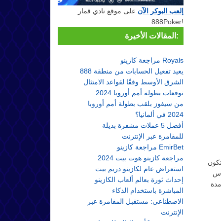
إلعب البوكر الآن
على موقع نادي قمار
888Poker!
المقالات الأخيرة:
مراجعة كازينو Royals
888 يعيد تفعيل الحسابات من منطقة
الشرق الأوسط وفقًا لقواعد الامتثال
توقعات بطولة أمم أوروبا 2024
من سيفوز بلقب بطولة أمم أوروبا
2024 في ألمانيا؟
أفضل 5 عملات مشفرة بديلة
للمقامرة عبر الإنترنت
مراجعة كازينو EmirBet
مراجعة كازينو هوت بيت 2024
تكون
استعراض عام لكازينو دريم بيت
أس
إحداث ثورة بعالم ألعاب الكازينو
مدة
المباشرة باستخدام الذكاء
الاصطناعي: مستقبل المقامرة عبر
الإنترنت