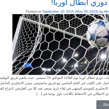
دوري ابطال اوربا!
Posted on
September 10, 2015
(May 28, 2023)
by
Ak
تعود لنا فاعليات دوري ابطال اوربا يوم الثلاثاء الموافق 15 سبتمبر، حيث يلتقي فريق 
حاصل على اللقب في العام الماضي مع فريق مانشيستر سيتي الانجليزي الحاصل
لانجليزي للموسم المنتهي في لقاء ناري يسعى فيه كلا من الطرفين لانتزاع الفو
دي الايطالي في الاحتفاظ باللاعب باول بوجبا في […]
from عودة دوري ابطال اوربا!
Re