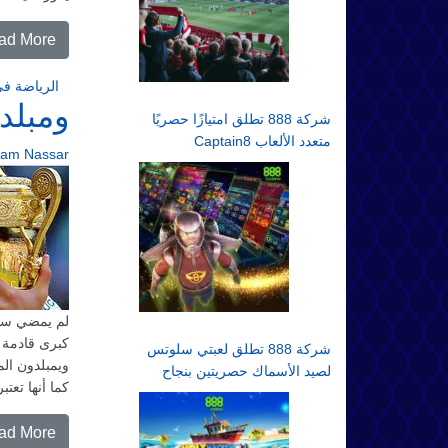
ad More…
الرياضة في
ومبلدون
شركة 888 تطلق امتيازًا حصريًا
متعدد الألعاب Captain8
ram Nassar
لم يمضي سوى
شركة 888 تطلق لعبتي سلوتس
ويمبلدون الم
لصيد الأسماك حصريتين بنجاح
كما أنها تعت
ad More…