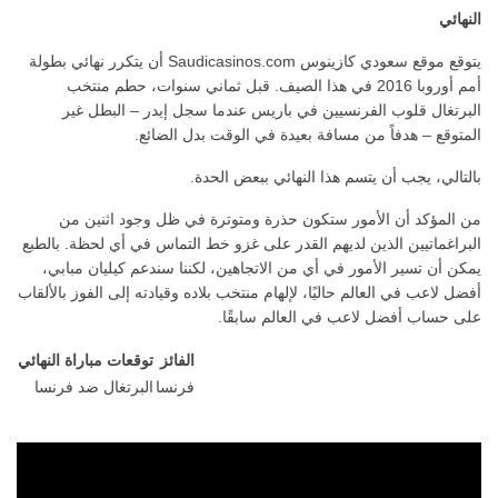
النهائي
يتوقع موقع سعودي كازينوس Saudicasinos.com أن يتكرر نهائي بطولة
أمم أوروبا 2016 في هذا الصيف. قبل ثماني سنوات، حطم منتخب
البرتغال قلوب الفرنسيين في باريس عندما سجل إيدر – البطل غير
المتوقع – هدفاً من مسافة بعيدة في الوقت بدل الضائع.
بالتالي، يجب أن يتسم هذا النهائي ببعض الحدة.
من المؤكد أن الأمور ستكون حذرة ومتوترة في ظل وجود اثنين من
البراغماتيين الذين لديهم القدر على غزو خط التماس في أي لحظة. بالطبع
يمكن أن تسير الأمور في أي من الاتجاهين، لكننا سندعم كيليان مبابي،
أفضل لاعب في العالم حاليًا، لإلهام منتخب بلاده وقيادته إلى الفوز بالألقاب
على حساب أفضل لاعب في العالم سابقًا.
الفائز
توقعات مباراة النهائي
فرنسا
البرتغال ضد فرنسا