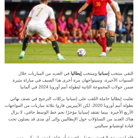
التقى منتخب
إسبانيا
ومنتخب
إيطاليا
في العديد من المباريات خلال
السنوات الأخيرة، وسيتواجهان مرة أخرى هذا الصيف في مباراة مثيرة
ضمن جولات المجموعة الثانية لبطولة أمم أوروبا 2024 في ألمانيا.
تغلبت إيطاليا حاملة اللقب على إسبانيا بركلات الترجيح في نصف نهائي
بطولة أمم أوروبا 2020، لكن الأيبيريين فازوا بثلاثة مباريات من المواجهات
الأربع الأخيرة. بينما تفتقد إسبانيا مؤخرًا نجم خط الوسط جافي، لا يزال
هناك العديد من التساؤلات حول الإيطاليين وإلى أي مدى قد يصلون تحت
قيادة لوتشيانو سباليتي.
قام لويس دي لا فوينتي بعمل رائع منذ أن خلف لويس إنريكي، ومن