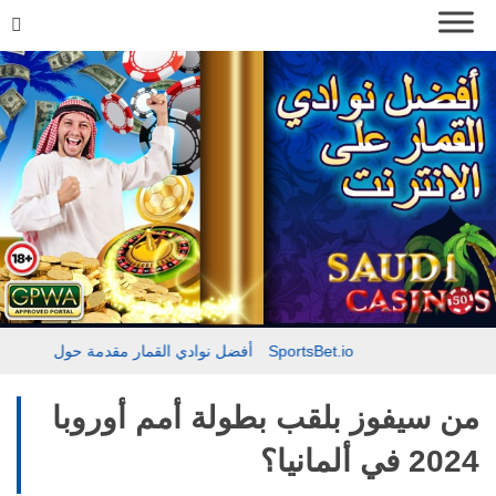
مقدمة حول SportsBet.io
أفضل نوادي القمار
تقييم موقع بيتكازينو – Bitcasino.io
من سيفوز بلقب بطولة أمم أوروبا
2024 في ألمانيا؟