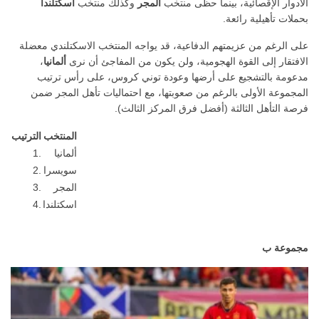
الأدوار الإقصائية، بينما حظى منتخب
المجر
وكذلك منتخب
اسكتلندا
بحملات تأهيلية رائعة.
على الرغم من عزيمتهم الدفاعية، قد يواجه المنتخب الاسكتلندي معضلة
الافتقار إلى القوة الهجومية، ولن يكون من المفاجئ أن نرى
ألمانيا
،
مدعومة بالتشجيع على أرضها وعودة توني كروس، على رأس ترتيب
المجموعة الأولى بالرغم من صعوبتها، مع احتماليات تأهل المجر ضمن
فرصة التأهل الثالثة (أفضل فرق المركز الثالث).
المنتخب
الترتيب
ألمانيا
1.
سويسرا
2.
المجر
3.
اسكتلندا
4.
مجموعة ب