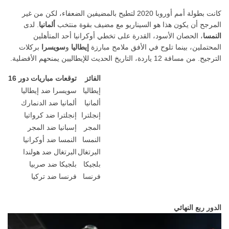
كانت بطولة أمم أوروبا 2020 لتطيح بالمضيفين الضعفاء، لكن من غير
المرجح أن يكون هذا هو السيناريو مع مضيف بقوة منتخب
ألمانيا
. لدى
النمسا
، الحصان الأسود، القدرة على تخطي أوكرانيا أحد المتأهلين
المحتملين، بينما تلوح في الأفق ملامح مبارزة
إيطاليا
و
سويسرا
بركلات
الترجيح. من مسافة 12 ياردة، التاريخ الحديث للإيطاليين يمنحهم الأفضلية.
الفائز
توقعات مباريات دور 16
إيطاليا
سويسرا ضد إيطاليا
ألمانيا
ألمانيا ضد الدنمارك
إنجلترا
إنجلترا ضد كرواتيا
المجر
إسبانيا ضد المجر
النمسا
النمسا ضد أوكرانيا
البرتغال
البرتغال ضد هولندا
بلجيكا
بلجيكا ضد صربيا
فرنسا
فرنسا ضد تركيا
الدور ربع النهائي