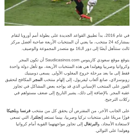
في عام 2016، بدأ تطبيق القواعد الجديدة على بطولة أمم أوروبا لتقام
بمشاركة 24 منتخب، ما يعني أن المنتخبات الأربعة صاحبة أفضل مركز
ثالث ستتأهل أيضًا إلى دور الـ16 مع متصدر المجموعة والوصيف.
يتوقع موقع سعودي كازينوس Saudicasinos.com أن تكون المجر
وكرواتيا وصربيا وهولندا هي هذه المنتخبات الأربعة، مع تأهل دولة واحدة
فقط إلى ما بعد مرحلة خروج المغلوب الأولى. يسعى دومينيك
زوبوسزلاي، صانع ألعاب ليفربول، إلى إلهام منتخب
المجر
المكافح لتحقيق
الفوز على المنتخب الإسباني الذي قد يواجه بعض المشاكل في تجاوز
عقبة المجر. بالإضافة إلى ذلك، يشير التاريخ إلى ضعف مستواهم في
ركلات الترجيح.
على الجانب الآخر، من المفترض أن يحقق كل من منتخب
فرنسا
و
بلجيكا
فوزًا مريحًا على منتخبات تركيا وصربيا، بينما تستعد
إنجلترا
، التي تسعى
لاستعادة الأمجاد، و
البرتغال
إلى تجاوز مواجهتهما القوية أمام كرواتيا
وهولندا على التوالي.