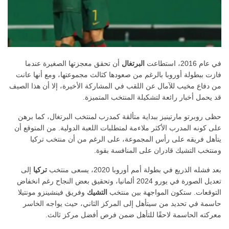
في عام 2016، استطاعت
البرتغال
أن تحقق معجزتها الصغيرة عندما
فازت ببطولة أوروبا بالرغم من صعودها كثالث مجموعتها، ومع أنها عانت
من دفاع مخيب للآمال عن اللقب في المشاركة الأخيرة، إلا أن هذا الصيف
قد يحمل أخبار رائعة لتشكيلة المنتخب المتميزة.
حظى روبرتو مارتينيز ببداية متألقة كمدرب لمنتخب البرتغال، كما برهن
على كونه المدرب الأكثر ملاءمة لمتطلبات اللعبة الدولية. من المتوقع أن
يتأهل فريقه على رأس المجموعة، على الرغم من أن منتخب تركيا
ومنتخب التشيك قادران على المنافسة بقوة.
بعد فشله الذريع في بطولة أمم أوروبا 2020، يسعى منتخب
تركيا
إلى
تعديل الصورة في يورو 2024 ألمانيا، وتحقيق بعض النجاح رغم انخفاض
التوقعات. ستكون المواجهة بين منتخب
التشيك
وفريق فينشينزو مونتيلا
حاسمة في تحديد من سيتأهل إلى المركز الثاني، حيث يواجه الخاسر
معركته الحاسمة لاحقًا للتأهل ضمن فرص أفضل مركز ثالث.