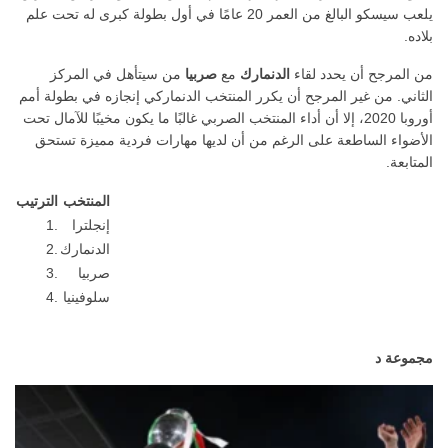
يلعب سيسكو البالغ من العمر 20 عامًا في أول بطولة كبرى له تحت علم
بلاده.
من المرجح أن يحدد لقاء
الدنمارك
مع
صربيا
من سيتأهل في المركز
الثاني. من غير المرجح أن يكرر المنتخب الدنماركي إنجازه في بطولة أمم
أوروبا 2020، إلا أن أداء المنتخب الصربي غالبًا ما يكون مخيبًا للآمال تحت
الأضواء الساطعة على الرغم من أن لديها مهارات فردية مميزة تستحق
المتابعة.
المنتخب
الترتيب
إنجلترا
1.
الدنمارك
2.
صربيا
3.
سلوفينيا
4.
مجموعة د