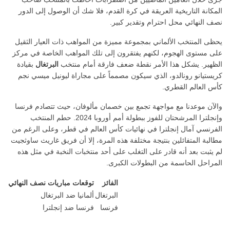
المكانة التاريخية العريقة في كرة القدم، فلا شك أن الوصول إلى الدور
نصف النهائي محل احترام وتقدير كبير.
يحظى المنتخب الألماني بمجموعة مميزة من المواهب ذات العيار الثقيل
على مستوى الهجوم، لكنهم يفتقرون إلى تلك المواهب الخاصة في مركز
الظهير. يشكل هذا الأمر نقطة ضعف فارقة أمام منتخب
البرتغال
بقيادة
كريستيانو رونالدو، الذي سيكون مصمماً على مجاراة ليونيل ميسي نجم
كأس العالم القطري.
والآن موعدنا مع مواجهة تجمع بين خصمان مألوفان، حيث تتصادم فرنسا
وإنجلترا المرشحتان للفوز ببطولة أمم أوروبا 2024. حطم المنتخب
الفرنسي آمال إنجلترا في نهائيات كأس العالم في قطر، وعلى الرغم من
مطالبة المتفائلين بنتيجة مختلفة هذه المرة، إلا أن فريق غاريث ساوثجيت
لم يثبت بعد أنه قادر على التغلب على أحد منتخبات النخبة في مثل هذه
المراحل الحاسمة من البطولات الكبرى.
الفائز
توقعات مباريات نصف النهائي
البرتغال
ألمانيا ضد البرتغال
فرنسا
فرنسا ضد إنجلترا