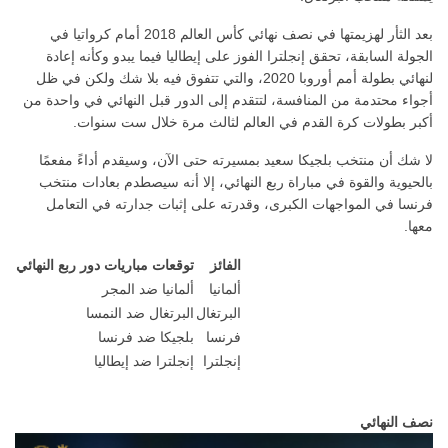
بعد الثأر لهزيمتها في نصف نهائي كأس العالم 2018 أمام كرواتيا في
الجولة السابقة، تحقق إنجلترا الفوز على إيطاليا فيما يبدو وكأنه إعادة
لنهائي بطولة أمم أوروبا 2020، والتي تتفوق فيه بلا شك ولكن في ظل
أجواء محتدمة من المنافسة، لتتقدم إلى الدور قبل النهائي في واحدة من
أكبر بطولات كرة القدم في العالم لثالث مرة خلال ست سنوات.
لا شك أن منتخب بلجيكا سعيد بمسيرته حتى الآن، وسيقدم أداءً مفعمًا
بالحيوية والقوة في مباراة ربع النهائي، إلا أنه سيصطدم بعادات منتخب
فرنسا في المواجهات الكبرى، وقدرته على إثبات جدارته في التعامل
معها.
الفائز
توقعات مباريات دور ربع النهائي
ألمانيا
ألمانيا ضد المجر
البرتغال
البرتغال ضد النمسا
فرنسا
بلجيكا ضد فرنسا
إنجلترا
إنجلترا ضد إيطاليا
نصف النهائي