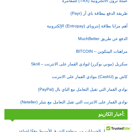
عملة ترون الالكترونية (TRX) للمقامرة
طريقة الدفع ببطاقة باي آر (Payr)
أهم مزايا بطاقة إنتروباي (Entropay) الإلكترونية
الدفع عن طريق MuchBetter
مراهنات البيتكوين – BITCOIN
سكريل (موني بوكرز) لنوادي القمار على الانترنت – Skrill
كاش يو (CashU) بنوادي القمار على الانترنت
نوادي القمار التي تقبل التعامل مع الباي بال (PayPal)
نوادي القمار على الانترنت التي تقبل التعامل مع نتيلر (Neteller)
أخبار الكازينو:
888 يعيد تفعيل الحسابات من منطقة الشرق الأوسط وفقًا لقواعد