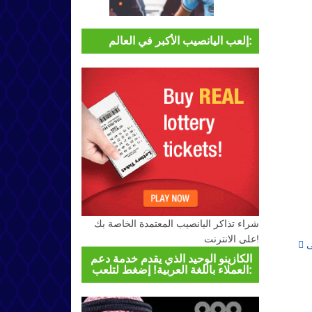
إلعب اليانصيب الأكبر في العالم:
شراء تذاكر اليانصيب المعتمدة الخاصة بك
على الانترنت!
Post navigation
المقامرون المتصيدون لموظفي الكازينو على
الكازينو الوحيد الذي يقدم خدمة دعم
العملاء باللغة العربية! إضغط لتلعب: