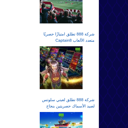
شركة 888 تطلق امتيازًا حصريًا
متعدد الألعاب Captain8
شركة 888 تطلق لعبتي سلوتس
لصيد الأسماك حصريتين بنجاح