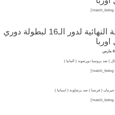
اوربا
القرعة النهائية لدور الـ16 لبطولة دوري
اوربا
غال ) ضد بروسيا دورتموند ( المانيا )
رمان ( فرنسا ) ضد برشلونة ( اسبانيا )