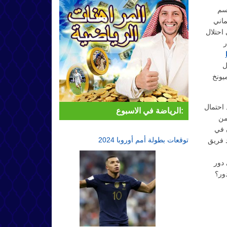
وسم
ماني
ي احتلال
وار
ل
يونخ
 احتمال
الرياضة في الاسبوع:
من
 في
توقعات بطولة أمم أوروبا 2024
 فريق
 دور
ور؟