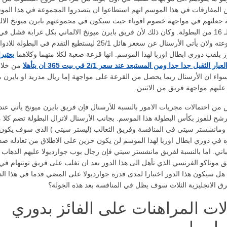
ن المفارقات في هذا الموسم انهم استطاعوا ان يتصدروا المجموعة في هذا الم
 جعلتهم في مواجهة خصوم اقوياء حيث سيكون في مجموعتهم بايرن ميونخ الال
في الجولة الـ 16 من البطولة. وكان ذلك لأن فريق بايرن ميونخ الالماني بكل غرابة فشل ف
صدارة مجموعته ولان يأتي الأرسنال عن سععر هائل 25/1 ليستطيع التقدم في البطولة للاد
وز بلقب دوري ابطال اوربا لهذا الموسم. انها قرعة صعبة لكلا منهما وكلاهما
يعتبرا
الثقيل جدا جدا ومن المستبعد عند سعر 2/1 في بيت 365 ان يتأهلا
من خلا
اسواء ان الأرسنال ربما يحصل من القرعة على مواجهة إما ريال مدريد او بايرن م
ليهم مواجهة فريق من الاثنين.
من احتمالات مجريات الامور بالنسبة للأرسنال فإن فريق بايرن ميونخ يأتي عند
 مرشح للفوز بكأس البطولة هذا الموسم. بجانب الأرسنال لاتزال البطولة تضم كلا 
ومانشستر سيتي في المنافسة وفريق الثعالب (ليستر سيتي ) الذي سوف يكون
ه في دوري ابطال اوربا لهذا الموسم لن يكون حزين على الاطلاق من تعادله ضد
باني. اما بالنسبة لفريق مانشستر سيتي فإن رجال بوب جوارديولا عليهم الذهاب
 موناكو الفرنسي الذي تأهل الى هذا الدور بعد ان تغلب على فريق توتنهام في
هل سيكون هذا الدور اختبارا لمدى قدرة جوارديولا على المضي قدما في هذا الد
ق الانجليزية الثلاث سوف يظل في المنافسة بعد هذه الجولة؟
لات المراهنات على الفائز بدوري