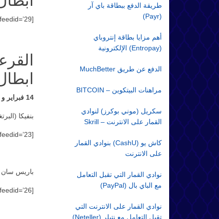
ابطال 
طريقة الدفع ببطاقة باي آر
(Payr)
[match_listing feedid=’29’]
أهم مزايا بطاقة إنتروباي
(Entropay) الإلكترونية
الدفع عن طريق MuchBetter
ابطال 
مراهنات البيتكوين – BITCOIN
14 فبراير و 8 مارس
سكريل (موني بوكرز) لنوادي
بنفيكا (البرت
القمار على الانترنت – Skrill
[match_listing feedid=’23’]
كاش يو (CashU) بنوادي القمار
على الانترنت
باريس سان جي
نوادي القمار التي تقبل التعامل
مع الباي بال (PayPal)
[match_listing feedid=’26’]
نوادي القمار على الانترنت التي
تقبل التعامل مع نتيلر (Neteller)