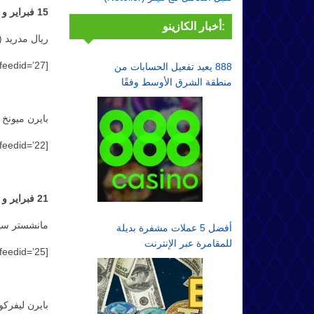
15 فبراير و 7 مارس
أخبار الكازينو:
ريال مدريد ( 
[match_listing feedid=’27’]
888 يعيد تفعيل الحسابات من
منطقة الشرق الأوسط وفقًا
لقواعد الامتثال
بايرن ميونخ (
[match_listing feedid=’22’]
21 فبراير و 15 مارس
مانشستر سيتي
أفضل 5 عملات مشفرة بديلة
للمقامرة عبر الإنترنت
[match_listing feedid=’25’]
بايرن ليفركوز