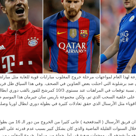
ة لهذا العام لمواجهات مرحلة خروج المغلوب مبارايات قوية للغاية مثل مباراة
ضد برشلونة التي احتلت بعض العناوين في الصحف. وفي هذا السياق ظل فري
برشلونة عن نسبة توقعات في المراهنات عند مستوى 10/3 كمرشح للفوز بالقب دو
 على خلفية السحب الذي تم، ولكن مجموعة باريس سان جيرمان هذا الموسم
قوياء مثل الأرسنال الذي حقق تعادلات كثيرة في بطولة دوري ابطال اوربا وصل
جدير بالذكر ان فريق الأرسنال ( المدفعجية ) عانى ك
 خلال السنوات القليلة الماضية والذي كان بشكل كبير بسبب عدم قدرته على الف
و ما يقودهم الى موجهات صعبة في اول جولة من مراحل خروج المغلوب من