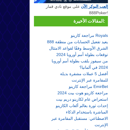
إلعب البوكر الآن
على موقع نادي قمار
888Poker!
المقالات الأخيرة:
مراجعة كازينو Royals
888 يعيد تفعيل الحسابات من منطقة
الشرق الأوسط وفقًا لقواعد الامتثال
توقعات بطولة أمم أوروبا 2024
من سيفوز بلقب بطولة أمم أوروبا
2024 في ألمانيا؟
أفضل 5 عملات مشفرة بديلة
للمقامرة عبر الإنترنت
مراجعة كازينو EmirBet
مراجعة كازينو هوت بيت 2024
استعراض عام لكازينو دريم بيت
إحداث ثورة بعالم ألعاب الكازينو
المباشرة باستخدام الذكاء
الاصطناعي: مستقبل المقامرة عبر
الإنترنت