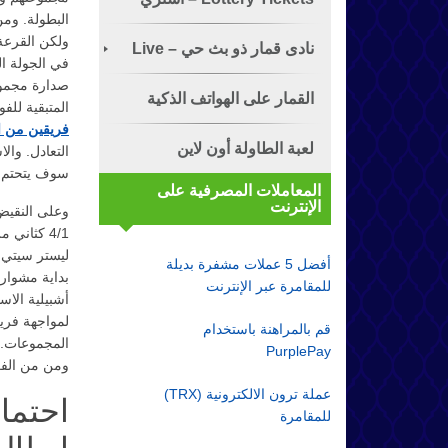
البطولة. وم
ولكن القرعة
تذكرة الياناصيب!
نادى قمار ذو بث حي – Live
Dealer
القمار على الهواتف الذكية
المتبقية للف
فريقين من العيار 
لعبة الطاولة أون لاين
التعادل. وال
سوف يتحتم ع
المعاملات المصرفية على
الإنترنت
وعلى النقيض 
4/1 كثاني
ليستر سيتي 
أفضل 5 عملات مشفرة بديلة
بداية مشوار
للمقامرة عبر الإنترنت
أشبيلية الاس
لمواجهة فريق
قم بالمراهنة باستخدام
المجموعات. 
PurplePay
ومن من الفر
عملة ترون الالكترونية (TRX)
احتما
للمقامرة