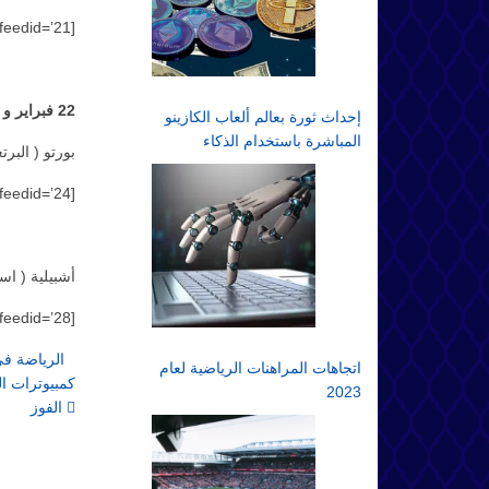
[match_listing feedid=’21’]
22 فبراير و 14 مارس
إحداث ثورة بعالم ألعاب الكازينو
المباشرة باستخدام الذكاء
بورتو ( البرت
الاصطناعي: مستقبل المقامرة
عبر الإنترنت
[match_listing feedid=’24’]
أشبيلية ( اسب
[match_listing feedid=’28’]
الرياضة في
اتجاهات المراهنات الرياضية لعام
كمبيوترات ال
2023
الفوز