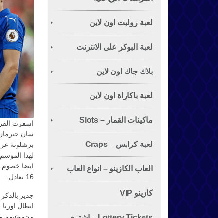
لعبة روليت اون لاين
لعبة البوكر على الانترنت
الشهيرة
بلاك جاك اون لاين
لعبة باكاراة اون لاين
ماكينات القمار – Slots
اسفرت القرع
سان جيرمان 
لعبة كرابس – Craps
لهذا الموسم
ايضا خصوم ا
العاب الكازينو – انواع العاب
16 تعادل.
القمار
كازينو VIP
ابطال اوربا
مجموعتهم وه
Lottery Tickets – اشتري