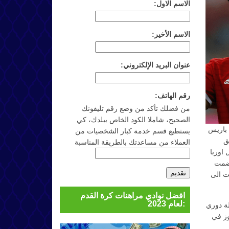
الاسم الاول:
الاسم الأخير:
عنوان البريد الإلكتروني:
رقم الهاتف:
من فضلك تأكد من وضع رقم تليفونك
الصحيح، شاملا الكود الخاص ببلدك، كي
 باريس
يستطيع قسم خدمة كبار الشخصيات من
ق
العملاء من مساعدتك بالطريقة المناسبة
ري ابطال اوربا
 ضمت
ت الى
افضل نوادي مراهنات كرة القدم
لعام 2023:
ثيرا من الخروج من دور الـ 16 من بطولة دوري
وز في