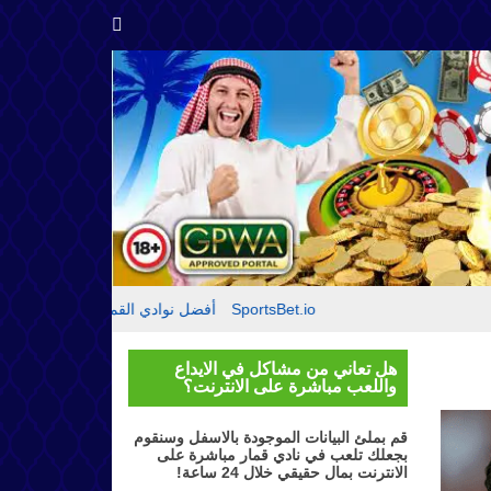
مقدمة حول SportsBet.io
أفضل نوادي القمار
تقييم موقع بيت
هل تعاني من مشاكل في الايداع
واللعب مباشرة على الانترنت؟
قم بملئ البيانات الموجودة بالاسفل وسنقوم
بجعلك تلعب في نادي قمار مباشرة على
الانترنت بمال حقيقي خلال 24 ساعة!