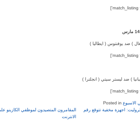
غال ) ضد يوفنتوس ( ايطاليا )
انيا ) ضد ليستر سيتي ( انجلترا )
 الاسبوع
Posted in
روليت: اجهزة مخفية تتوقع رقم
الانترنت