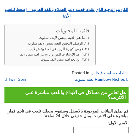
الكازينو الوحيد الذي يقدم خدمة دعم العملاء باللغة العربية – إضغط لتلعب
الأن!
قائمة المحتويات
ما هى لعبة بيتش لايف سلوت
الوصف الدقيق للعبة بيتش لايف سلوت
فرص كبيرة للربح في لعبة بيتش لايف
أهم الإرشادات للفوز والربح من لعبة بيتش لايف
إين تجد لعبة بيتش لايف سلوت
العاب سلوت فيجاس
Posted in
on
لعبة سلوت Rainbow Riches
Twin Spin
هل تعاني من مشاكل في الايداع واللعب مباشرة على
الانترنت؟
قم بملئ البيانات الموجودة بالاسفل وسنقوم بجعلك تلعب في نادي قمار
مباشرة على الانترنت بمال حقيقي خلال 24 ساعة!
الاسم الاول: