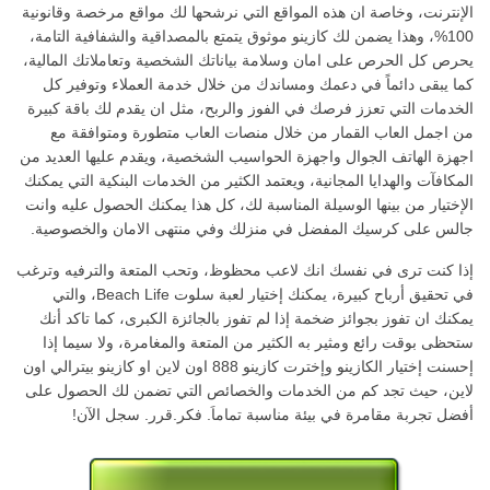
الإنترنت، وخاصة ان هذه المواقع التي نرشحها لك مواقع مرخصة وقانونية
100%، وهذا يضمن لك كازينو موثوق يتمتع بالمصداقية والشفافية التامة،
يحرص كل الحرص على امان وسلامة بياناتك الشخصية وتعاملاتك المالية،
كما يبقى دائماً في دعمك ومساندك من خلال خدمة العملاء وتوفير كل
الخدمات التي تعزز فرصك في الفوز والربح، مثل ان يقدم لك باقة كبيرة
من اجمل العاب القمار من خلال منصات العاب متطورة ومتوافقة مع
اجهزة الهاتف الجوال واجهزة الحواسيب الشخصية، ويقدم عليها العديد من
المكافآت والهدايا المجانية، ويعتمد الكثير من الخدمات البنكية التي يمكنك
الإختيار من بينها الوسيلة المناسبة لك، كل هذا يمكنك الحصول عليه وانت
جالس على كرسيك المفضل في منزلك وفي منتهى الامان والخصوصية.
إذا كنت ترى في نفسك انك لاعب محظوظ، وتحب المتعة والترفيه وترغب
في تحقيق أرباح كبيرة، يمكنك إختيار لعبة سلوت Beach Life، والتي
يمكنك ان تفوز بجوائز ضخمة إذا لم تفوز بالجائزة الكبرى، كما تاكد أنك
ستحظى بوقت رائع ومثير به الكثير من المتعة والمغامرة، ولا سيما إذا
إحسنت إختيار الكازينو وإخترت كازينو 888 اون لاين او كازينو بيترالي اون
لاين، حيث تجد كم من الخدمات والخصائص التي تضمن لك الحصول على
أفضل تجربة مقامرة في بيئة مناسبة تماماَ. فكر.قرر. سجل الآن!