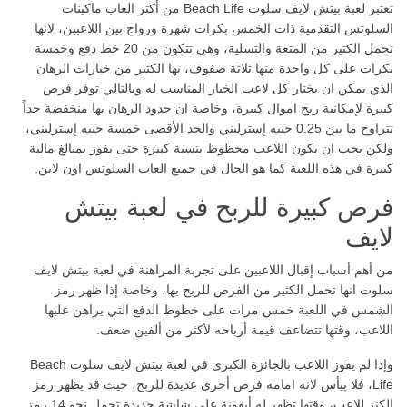
تعتبر لعبة بيتش لايف سلوت Beach Life من أكثر العاب ماكينات
السلوتس التقدمية ذات الخمس بكرات شهرة ورواج بين اللاعبين، لانها
تحمل الكثير من المتعة والتسلية، وهى تتكون من 20 خط دفع وخمسة
بكرات على كل واحدة منها ثلاثة صفوف، بها الكثير من خيارات الرهان
الذي يمكن ان يختار كل لاعب الخيار المناسب له وبالتالي توفر فرص
كبيرة لإمكانية ربح اموال كبيرة، وخاصة ان حدود الرهان بها منخفضة جداً
تتراوح ما بين 0.25 جنيه إسترليني والحد الأقصى خمسة جنيه إسترليني،
ولكن يجب ان يكون اللاعب محظوظ بنسبة كبيرة حتى يفوز بمبالغ مالية
كبيرة في هذه اللعبة كما هو الحال في جميع العاب السلوتس اون لاين.
فرص كبيرة للربح في لعبة بيتش
لايف
من أهم أسباب إقبال اللاعبين على تجربة المراهنة في لعبة بيتش لايف
سلوت انها تحمل الكثير من الفرص للربح بها، وخاصة إذا ظهر رمز
الشمس في اللعبة خمس مرات على خطوط الدفع التي يراهن عليها
اللاعب، وقتها تتضاعف قيمة أرباحه لأكثر من ألفين ضعف.
وإذا لم يفوز اللاعب بالجائزة الكبرى في لعبة بيتش لايف سلوت Beach
Life، فلا ييأس لانه امامه فرص أخرى عديدة للربح، حيث قد يظهر رمز
الكنز للاعب، وقتها تظهر له أيقونة على شاشة جديدة تحمل نحو 14 رمز