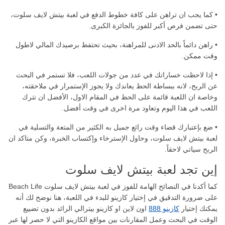
• كما يجب ان تراهن على كافة خطوط الدفع في لعبة بيتش لايف سلوت،
حتى تضمن فرص أكبر للفوز بالجائزة الكبرى.
• راهن دائماً بالحد الادنى للمراهنة، بحيث تحتفظ برصيدك المالي لاطول
وقت ممكن.
• إذا لاحظت خساراتك في عدد من جولات اللعب، فلا تستمر في البحث
عن الربح، لانه ببساطة الحظ يعاندك ولا يجوز الإستمرار في ملاحقته،
وخاصة ان اللعبة قائمة على الحظ في المقام الاول، الأفضل ان تترك
اللعب في هذا اليوم وتعاود مرة اخرى في وقت أفضل.
• ضع بإعتبارك قضاء وقت رائع جميل به الكثير من المتعة والتسلية في
لعبة بيتش لايف سلوت، وحاول الإسترخاء وإكتساب الخبرة، وكن متاكد ان
الربح سياتي لاحقاً.
إين تجد لعبة بيتش لايف سلوت
كما أكدنا في النصائح الهامة للفوز في لعبة بيتش لايف سلوت Beach Life
على ضرورة التدقيق في إختيار كازينو للبدء في اللعبة، هنا نوضح لك أنه
يمكنك إختيار
كازينو 888
اون لاين او كازينو بيترالي الرائد بدون تضييع
الوقت في البحث وعمل المقارنات بين مواقع الكازينو التي لا حصر لها عبر