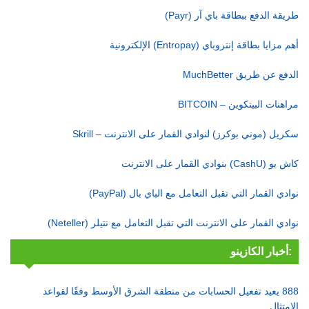
طريقة الدفع ببطاقة باي آر (Payr)
أهم مزايا بطاقة إنتروباي (Entropay) الإلكترونية
الدفع عن طريق MuchBetter
مراهنات البيتكوين – BITCOIN
سكريل (موني بوكرز) لنوادي القمار على الانترنت – Skrill
كاش يو (CashU) بنوادي القمار على الانترنت
نوادي القمار التي تقبل التعامل مع الباي بال (PayPal)
نوادي القمار على الانترنت التي تقبل التعامل مع نتيلر (Neteller)
أخبار الكازينو:
888 يعيد تفعيل الحسابات من منطقة الشرق الأوسط وفقًا لقواعد
الامتثال