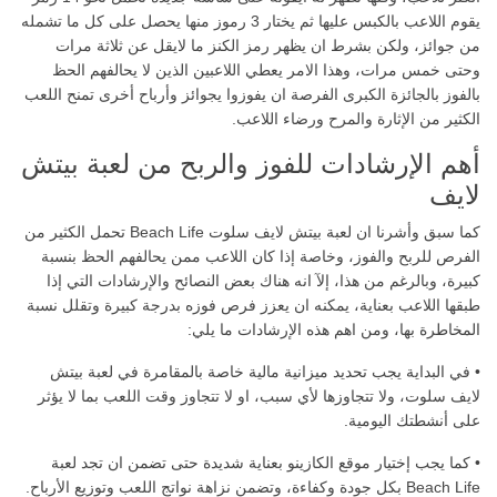
يقوم اللاعب بالكبس عليها ثم يختار 3 رموز منها يحصل على كل ما تشمله
من جوائز، ولكن بشرط ان يظهر رمز الكنز ما لايقل عن ثلاثة مرات
وحتى خمس مرات، وهذا الامر يعطي اللاعبين الذين لا يحالفهم الحظ
بالفوز بالجائزة الكبرى الفرصة ان يفوزوا يجوائز وأرباح أخرى تمنح اللعب
الكثير من الإثارة والمرح ورضاء اللاعب.
أهم الإرشادات للفوز والربح من لعبة بيتش
لايف
كما سبق وأشرنا ان لعبة بيتش لايف سلوت Beach Life تحمل الكثير من
الفرص للربح والفوز، وخاصة إذا كان اللاعب ممن يحالفهم الحظ بنسبة
كبيرة، وبالرغم من هذا، إلآ انه هناك بعض النصائح والإرشادات التي إذا
طبقها اللاعب بعناية، يمكنه ان يعزز فرص فوزه بدرجة كبيرة وتقلل نسبة
المخاطرة بها، ومن اهم هذه الإرشادات ما يلي:
• في البداية يجب تحديد ميزانية مالية خاصة بالمقامرة في لعبة بيتش
لايف سلوت، ولا تتجاوزها لأي سبب، او لا تتجاوز وقت اللعب بما لا يؤثر
على أنشطتك اليومية.
• كما يجب إختيار موقع الكازينو بعناية شديدة حتى تضمن ان تجد لعبة
Beach Life بكل جودة وكفاءة، وتضمن نزاهة نواتج اللعب وتوزيع الأرباح.