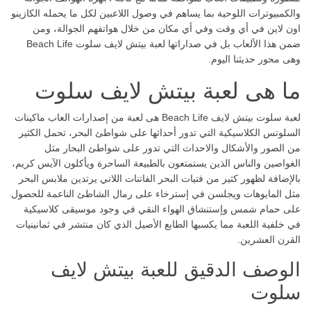
والكمبيوترات اللوحية بما يساهم في وصول اللاعبين لكل ما يحمله الكازينو
اون لاين في أي وقت وفي أي مكان من خلال هواتفهم الجوالة، ومن
ضمن هذا الألعاب بل في صداراتها لعبة بيتش لايف سلوت Beach Life
وهى محور حديثنا اليوم.
ما هى لعبة بيتش لايف سلوت
لعبة سلوت بيتش لايف Beach Life هى لعبة من إصدارات العاب ماكينات
السلوتس الكلاسيكية التي تدور أحداثها على شواطئ البحر، تحمل الكثير
من الصور والأشكال والاحداث التي تدور على شواطئ البحار مثل
الغواصين والناس الذين يستمتعون بالطبيعة الساحرة ويأكلون الآيس كريم،
بالإضافة لظهور كثير من فتيات البحر الفاتنات اللاتي يرتدين ملابس البحر
مثل المايوهات ويجلسن في إسترخاء على رمال الشاطئ الناعمة للحصول
على حمام شمس وإستنشاق الهواء النقي في وجود موسيقى كلاسيكية
في خلفية اللعبة مما يكسبها الطابع الأصيل الذي كان منتشر في ثمانينيات
القرن العشرين.
الوصف الدقيق للعبة بيتش لايف
سلوت