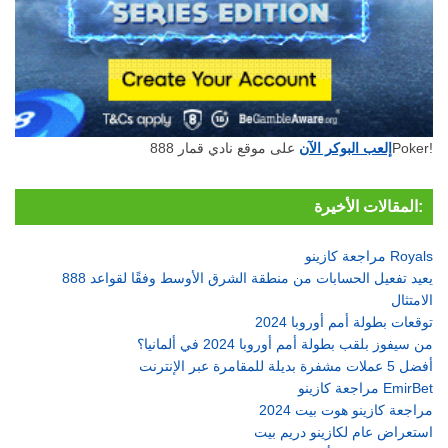
على موقع نادي قمار 888Poker!
إلعب البوكر الآن
المقالات الأخيرة:
مراجعة كازينو Royals
888 يعيد تفعيل الحسابات من منطقة الشرق الأوسط وفقًا لقواعد
الامتثال
توقعات بطولة أمم أوروبا 2024
من سيفوز بلقب بطولة أمم أوروبا 2024 في ألمانيا؟
أفضل 5 عملات مشفرة بديلة للمقامرة عبر الإنترنت
مراجعة كازينو EmirBet
مراجعة كازينو هوت بيت 2024
استعراض عام لكازينو دريم بيت