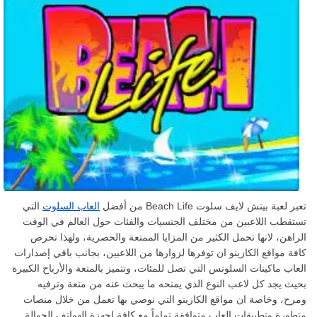
تعبر لعبة بيتش لايف سلوت Beach Life من أفضل
العاب السلوت
التي
تستقطب اللاعبين من مختلف الجنسيات والفئات حول العالم في الوقت
الراهن، لانها تحمل الكثير من المزايا الممتعة والحصرية، ولهذا تحرص
كافة مواقع الكازينو ان توفرها لزوارها من اللاعبين، بجانب باقي إصدارات
العاب ماكينات السلوتس التي تصل للمئات، وتتميز بالمتعة والأرباح الكبيرة
بحيث يجد كل لاعب النوع الذي يمنحه ما يبحث عنه من متعة وترفيه
ومرح، وخاصة ان مواقع الكازينو التي نوصي بها تعمل من خلال منصات
متطورة وتطبيقات العاب متوافقة تماماً مع كافة اجهزة الهواتف الجوالة