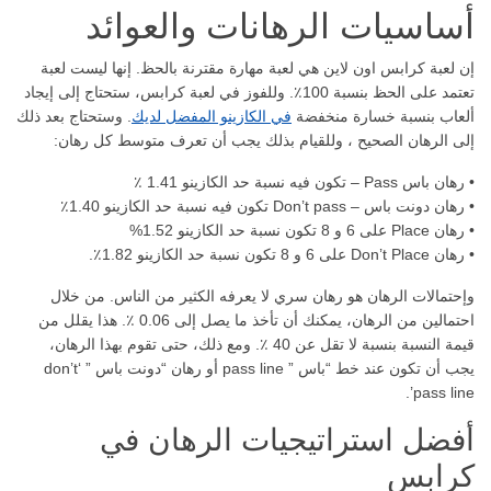
أساسيات الرهانات والعوائد
إن لعبة كرابس اون لاين هي لعبة مهارة مقترنة بالحظ. إنها ليست لعبة
تعتمد على الحظ بنسبة 100٪. وللفوز في لعبة كرابس، ستحتاج إلى إيجاد
ألعاب بنسبة خسارة منخفضة
في الكازينو المفضل لديك
. وستحتاج بعد ذلك
إلى الرهان الصحيح ، وللقيام بذلك يجب أن تعرف متوسط كل رهان:
• رهان باس Pass – تكون فيه نسبة حد الكازينو 1.41 ٪
• رهان دونت باس – Don’t pass تكون فيه نسبة حد الكازينو 1.40٪
• رهان Place على 6 و 8 تكون نسبة حد الكازينو 1.52%
• رهان Don’t Place على 6 و 8 تكون نسبة حد الكازينو 1.82٪.
وإحتمالات الرهان هو رهان سري لا يعرفه الكثير من الناس. من خلال
احتمالين من الرهان، يمكنك أن تأخذ ما يصل إلى 0.06 ٪. هذا يقلل من
قيمة النسبة بنسبة لا تقل عن 40 ٪. ومع ذلك، حتى تقوم بهذا الرهان،
يجب أن تكون عند خط “باس ” pass line أو رهان “دونت باس ” ‘don’t
pass line’.
أفضل استراتيجيات الرهان في
كرابس