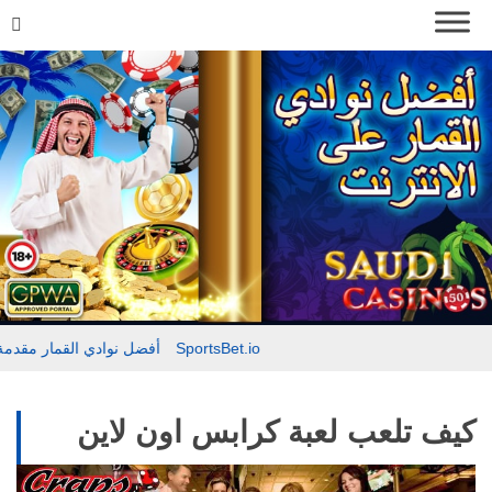
مقدمة حول SportsBet.io
أفضل نوادي القمار
كيف تلعب لعبة كرابس اون لاين