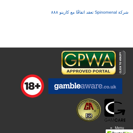
شركة Spinomenal تعقد اتفاقًا مع كازينو ٨٨٨
Menu
≡