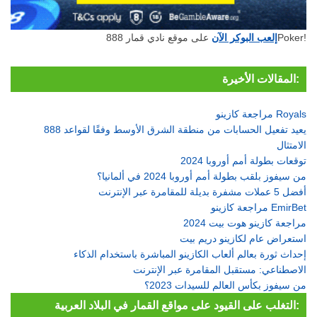
على موقع نادي قمار 888Poker!
إلعب البوكر الآن
المقالات الأخيرة:
مراجعة كازينو Royals
888 يعيد تفعيل الحسابات من منطقة الشرق الأوسط وفقًا لقواعد
الامتثال
توقعات بطولة أمم أوروبا 2024
من سيفوز بلقب بطولة أمم أوروبا 2024 في ألمانيا؟
أفضل 5 عملات مشفرة بديلة للمقامرة عبر الإنترنت
مراجعة كازينو EmirBet
مراجعة كازينو هوت بيت 2024
استعراض عام لكازينو دريم بيت
إحداث ثورة بعالم ألعاب الكازينو المباشرة باستخدام الذكاء
الاصطناعي: مستقبل المقامرة عبر الإنترنت
من سيفوز بكأس العالم للسيدات 2023؟
التغلب على القيود على مواقع القمار في البلاد العربية: