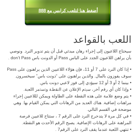
أضغط هنا لتلعب كرابس مع 888
اللعب بالقواعد
سيحتاج اللاعبون إلى إجراء رهان مبدئي قبل أن يتم تدوير النرد. ونوصي
بأن يراهن اللاعبون الجدد على الباس Pass أو الدونت باس don’t Pass .
• إذا كان النرد على 7 أو 11، فإن هؤلاء اللاعبين الذين يراهنون على Pass
سوف يفوزون بالمال. والذين يراهنون على “دونت باس” سيخسرون.
• بينما 2 أو 3 أو 12 سيؤدي إلى فوز لاعبي دونت باس.
• وإذا كان أي رﻗم آﺧر، ﺳﯾﺗم اﻹﻋﻼن ﻋن اﻟﻧﻘطﺔ وﺗﺳﺗﻣر اﻟﻟﻌﺑﺔ.
• يتم وضع علامة على هذه النقطة على الطاولة ويمكن لللاعبين إجراء
مراهنات إضافية. هناك العديد من الرهانات التي يمكن القيام بها. وهي
موضحة في القسم التالي.
• في كل مرة لا يتدحرج النرد على الرقم 7 ، ستتاح للاعبين فرصة
المراهنة على الرهانات الإضافية. يصبح الرقم الأحدث هو النقطة.
• تنتهي اللعبة عندما يقف النرد على الرقم7 .