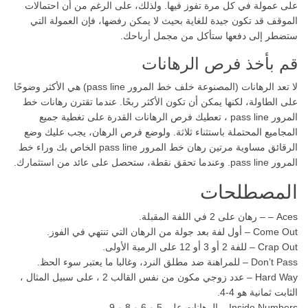
على عمولة في كل مرة تفوز فيها. ولذلك، على الرغم من أن احتمالات
الموقف قد تكون جيدة للغاية بحيث لا يمكن رفضها، فإن العمولة التي
ستضطر إلى دفعها ستأكل من مجمل أرباحك.
قم بأخذ فرص الرهانات
لا تعد الرهانات (المصنوعة خلف خط المرور pass line) هي الأكثر وضوحًا
على الطاولة، لكنها يمكن أن تكون الأكثر ربحًا. عندما تقترن رهانات خط
المرور pass line ، تعطيك فرص الرهانات القدرة على تغطية جميع
المجاميع المحتملة باستثناء ثلاثة. ولوضع فرص الرهان، يجب عليك وضع
الرقائق مساوية مرتين رهان خط المرور pass line الخاص بك وراء خط
المرور pass line. وعندما تحقق نقطة، ستحصل على عائد من استثمارك.
المصطلحات
Aces – – رهان على 2 في اللفة المقبلة.
Come Out – أول لفة بعد جولة من الرهان التي تنتهي في الفوز.
Crap Out – للفة 2 أو 3 أو 12 على الرمية الأولى.
Don’t Pass – للمراهنة ضد مطلق النرد، وغالبا ما يعتبر سوء الحظ.
Hard Way – عدد زوجي مكون من نفس القالب 2 ، على سبيل المثال ،
الثابت ثمانية هو 4-4.
Inside Numbers – الرهانات على 5 و 6 و 8 و 9.