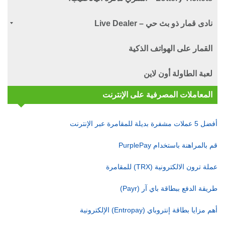
نادى قمار ذو بث حي – Live Dealer
القمار على الهواتف الذكية
لعبة الطاولة أون لاين
المعاملات المصرفية على الإنترنت
أفضل 5 عملات مشفرة بديلة للمقامرة عبر الإنترنت
قم بالمراهنة باستخدام PurplePay
عملة ترون الالكترونية (TRX) للمقامرة
طريقة الدفع ببطاقة باي آر (Payr)
أهم مزايا بطاقة إنتروباي (Entropay) الإلكترونية