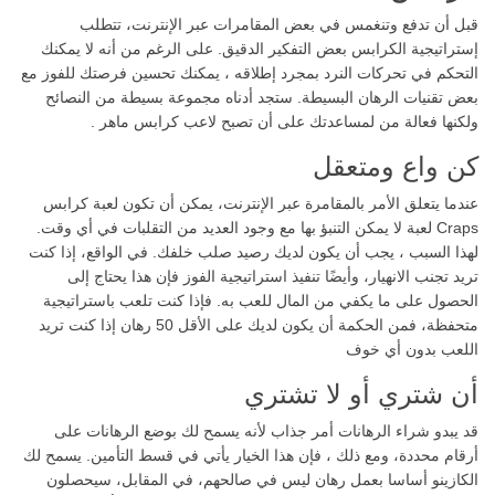
قبل أن تدفع وتنغمس في بعض المقامرات عبر الإنترنت، تتطلب
إستراتيجية الكرابس بعض التفكير الدقيق. على الرغم من أنه لا يمكنك
التحكم في تحركات النرد بمجرد إطلاقه ، يمكنك تحسين فرصتك للفوز مع
بعض تقنيات الرهان البسيطة. ستجد أدناه مجموعة بسيطة من النصائح
ولكنها فعالة من لمساعدتك على أن تصبح لاعب كرابس ماهر .
كن واع ومتعقل
عندما يتعلق الأمر بالمقامرة عبر الإنترنت، يمكن أن تكون لعبة كرابس
Craps لعبة لا يمكن التنبؤ بها مع وجود العديد من التقلبات في أي وقت.
لهذا السبب ، يجب أن يكون لديك رصيد صلب خلفك. في الواقع، إذا كنت
تريد تجنب الانهيار، وأيضًا تنفيذ استراتيجية الفوز فإن هذا يحتاج إلى
الحصول على ما يكفي من المال للعب به. فإذا كنت تلعب باستراتيجية
متحفظة، فمن الحكمة أن يكون لديك على الأقل 50 رهان إذا كنت تريد
اللعب بدون أي خوف
أن شتري أو لا تشتري
قد يبدو شراء الرهانات أمر جذاب لأنه يسمح لك بوضع الرهانات على
أرقام محددة، ومع ذلك ، فإن هذا الخيار يأتي في قسط التأمين. يسمح لك
الكازينو أساسا بعمل رهان ليس في صالحهم، في المقابل، سيحصلون