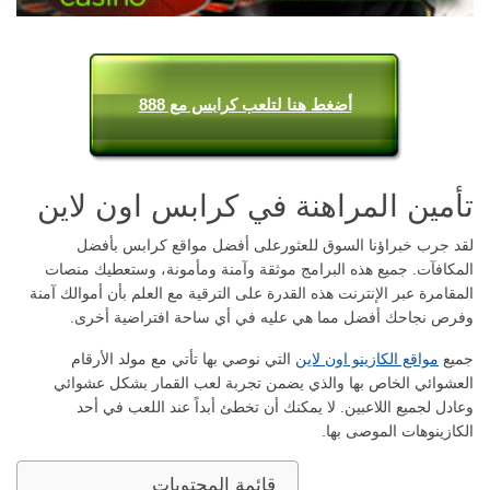
أضغط هنا لتلعب كرابس مع 888
تأمين المراهنة في كرابس اون لاين
لقد جرب خبراؤنا السوق للعثورعلى أفضل مواقع كرابس بأفضل
المكافآت. جميع هذه البرامج موثقة وآمنة ومأمونة، وستعطيك منصات
المقامرة عبر الإنترنت هذه القدرة على الترقية مع العلم بأن أموالك آمنة
وفرص نجاحك أفضل مما هي عليه في أي ساحة افتراضية أخرى.
جميع
مواقع الكازينو اون لاين
التي نوصي بها تأتي مع مولد الأرقام
العشوائي الخاص بها والذي يضمن تجربة لعب القمار بشكل عشوائي
وعادل لجميع اللاعبين. لا يمكنك أن تخطئ أبداً عند اللعب في أحد
الكازينوهات الموصى بها.
قائمة المحتويات