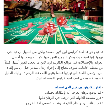
قد تبدو قواعد لعبة كرابس اون لاين معقدة ولكن من السهل أن تبدأ في
فهمها. إنها لعبة حيث يمكن للجميع الفوز فيها. كما أنه يوجد بها أفضل
العوائد والإحتمالات في مواقع الكازينو اون لاين ما يجعل الفوز أسهل قليلاً
من معظم الألعاب. سوف تحتاج إلى إجراء رهان مبدئي قبل أن يتم إلقاء
النرد. وتصل اللعبة إلى نهايتها عندما ينتهي اللف عند الرقم 7. وإليك الدليل
خطوة بخطوة في لعب لعبة كرابس المفضلة لديك .
•
اختر الكازينو اون لاين الذي تفضله
.
• قم بوضع برهان تعرف أنه بإمكانك تحمله.
• ﻗﺮر ﻣﻨﻄﻘﺔ اﻟداولة اﻟﺘﻲ ﺗﺮﻏﺐ ﻓﻲ الرهانﻋﻠﻴﻬﺎ.
• قم بإلقاء النرد وانظر النتيجة. وهذا ما تسمى لفة الخروج.