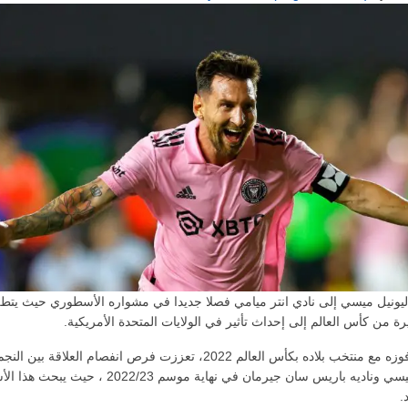
ونيل ميسي إلى نادي انتر ميامي فصلا جديدا في مشواره الأسطوري حيث يتط
رة من كأس العالم إلى إحداث تأثير في الولايات المتحدة الأمريكية.
على خلفية فوزه مع منتخب بلاده بكأس العالم 2022، تعززت فرص انفصام العلاقة بين النج
الأرجنتيني ميسي وناديه باريس سان جيرمان في نهاية موسم 2022/23 ، 
.