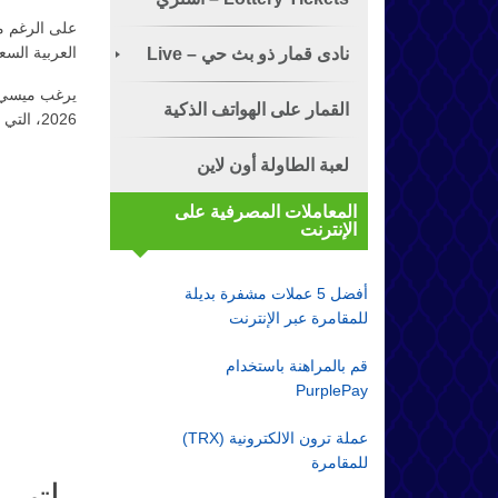
على الرغم من
العربية السع
تذكرة الياناصيب!
نادى قمار ذو بث حي – Live
يرغب ميسي ف
Dealer
القمار على الهواتف الذكية
2026، التي تقام بالمشاركة بين الولايات المتحدة وكندا والمكسيك.
لعبة الطاولة أون لاين
المعاملات المصرفية على
الإنترنت
أفضل 5 عملات مشفرة بديلة
للمقامرة عبر الإنترنت
قم بالمراهنة باستخدام
PurplePay
عملة ترون الالكترونية (TRX)
للمقامرة
راتب 