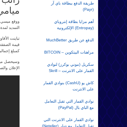
طريقة الدفع ببطاقة باي آر
ميامي
(Payr)
أهم مزايا بطاقة إنتروباي
التمديد لمدة 12 شهرا أخرى
(Entropay) الإلكترونية
تباينت الأقا
الدفع عن طريق MuchBetter
كمبلغ إجمالي، مقسمة إلى حوالي 1
مراهنات البيتكوين – BITCOIN
وسيحصل ميس
سكريل (موني بوكرز) لنوادي
الإعلان والص
القمار على الانترنت – Skrill
كاش يو (CashU) بنوادي القمار
على الانترنت
نوادي القمار التي تقبل التعامل
مع الباي بال (PayPal)
نوادي القمار على الانترنت التي
تقبل التعامل مع نتيلر (Neteller)