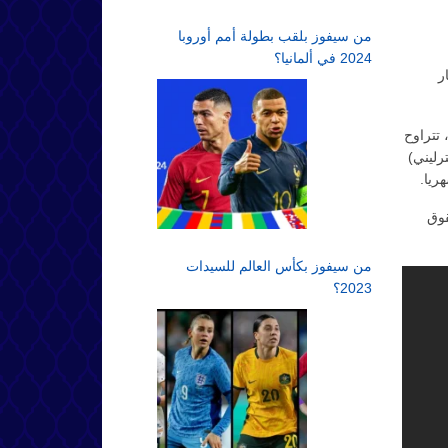
من سيفوز بلقب بطولة أمم أوروبا
2024 في ألمانيا؟
ام 2025، مع خيار
 تتراوح
 – 120 مليون جنيه إسترليني)
قوق
من سيفوز بكأس العالم للسيدات
2023؟