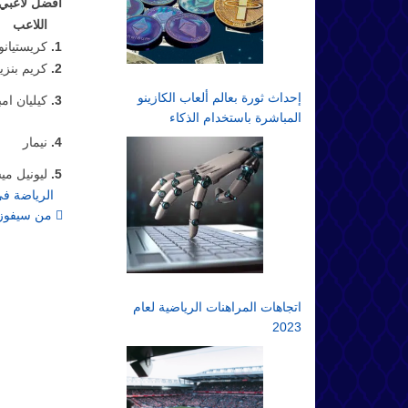
أفضل لاعبي كر
اللاعب
1.
كريستيانو
2.
كريم بنزي
إحداث ثورة بعالم ألعاب الكازينو
3.
كيليان امب
المباشرة باستخدام الذكاء
الاصطناعي: مستقبل المقامرة
4.
نيمار
عبر الإنترنت
5.
ليونيل م
الرياضة في
من سيفوز بكأس العالم للسيدات 2023؟
اتجاهات المراهنات الرياضية لعام
2023