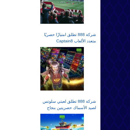
شركة 888 تطلق امتيازًا حصريًا
متعدد الألعاب Captain8
شركة 888 تطلق لعبتي سلوتس
لصيد الأسماك حصريتين بنجاح