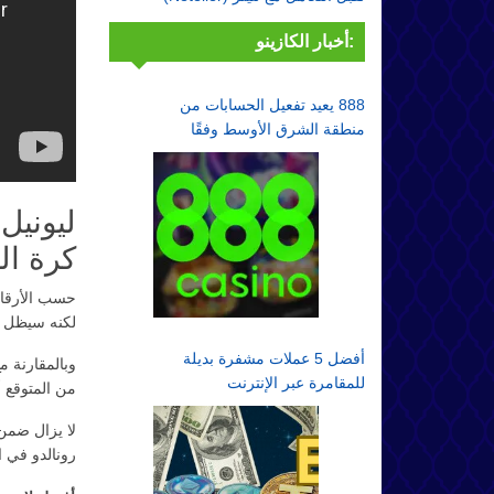
أخبار الكازينو:
888 يعيد تفعيل الحسابات من
منطقة الشرق الأوسط وفقًا
لقواعد الامتثال
ليونيل
كرة ال
حسب الأرقام
لكنه سيظل م
أفضل 5 عملات مشفرة بديلة
وبالمقارنة م
للمقامرة عبر الإنترنت
من المتوقع أ
لا يزال ضمن
رونالدو في ا