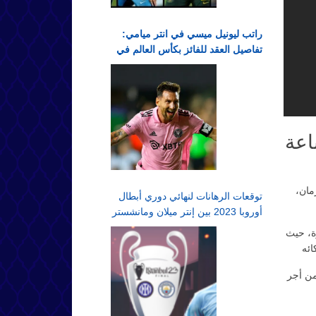
راتب ليونيل ميسي في انتر ميامي:
تفاصيل العقد للفائز بكأس العالم في
الدوري الأمريكي لكرة القدم
اعة
مان،
توقعات الرهانات لنهائي دوري أبطال
أوروبا 2023 بين إنتر ميلان ومانشستر
سيتي في اسطنبول
رة، حيث
ائه
من أجر