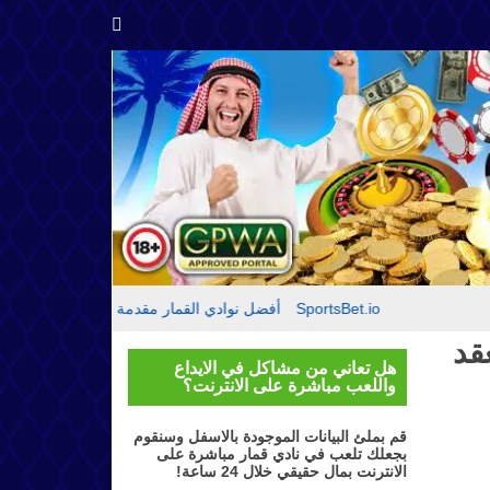
مقدمة حول SportsBet.io
أفضل نوادي القمار
تقييم موقع بيتكازينو – Bitcasino.io
قد
هل تعاني من مشاكل في الايداع
واللعب مباشرة على الانترنت؟
قم بملئ البيانات الموجودة بالاسفل وسنقوم
بجعلك تلعب في نادي قمار مباشرة على
الانترنت بمال حقيقي خلال 24 ساعة!