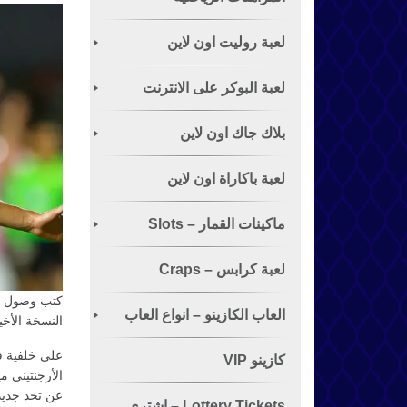
لعبة روليت اون لاين
لعبة البوكر على الانترنت
الشهيرة
بلاك جاك اون لاين
لعبة باكاراة اون لاين
ماكينات القمار – Slots
لعبة كرابس – Craps
كتب وصول لي
العاب الكازينو – انواع العاب
النسخة الأخي
القمار
كازينو VIP
عن تحد جديد
Lottery Tickets – اشتري