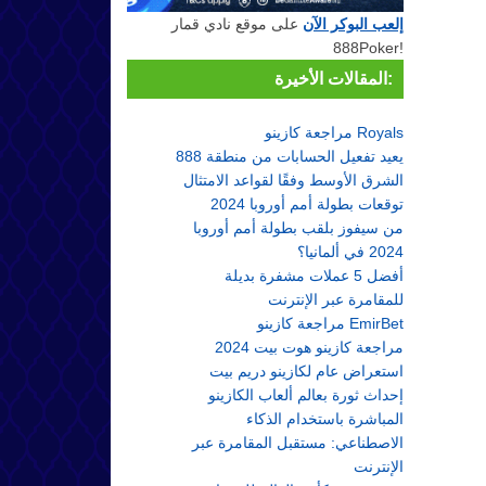
إلعب البوكر الآن
على موقع نادي قمار
888Poker!
المقالات الأخيرة:
مراجعة كازينو Royals
888 يعيد تفعيل الحسابات من منطقة
الشرق الأوسط وفقًا لقواعد الامتثال
توقعات بطولة أمم أوروبا 2024
من سيفوز بلقب بطولة أمم أوروبا
2024 في ألمانيا؟
أفضل 5 عملات مشفرة بديلة
للمقامرة عبر الإنترنت
مراجعة كازينو EmirBet
مراجعة كازينو هوت بيت 2024
استعراض عام لكازينو دريم بيت
إحداث ثورة بعالم ألعاب الكازينو
المباشرة باستخدام الذكاء
الاصطناعي: مستقبل المقامرة عبر
الإنترنت