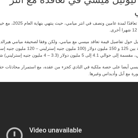
ووقع ميسي تعاقدًا لمدة عامين ونصف في انتر ميامي، حيث ينتهي بنهاية الع
.
ويل حول تفاصيل قيمة تعاقد ميسي مع ميامي، ولكن وفقا لصحيفة ميامي هيرالد،
قيمة الصفقة بين 125 و 150 مليون دولار (100 مليون جنيه إسترليني
4. إلى 5 مليون دولار (3.3 – 4 مليون جنيه إسترليني) شهريا.
ي أيضا على حصة ملكية في النادي كجزء من عقده، مع استمرار محادثات ح
ورة مع آبل وأديداس وغيرها.