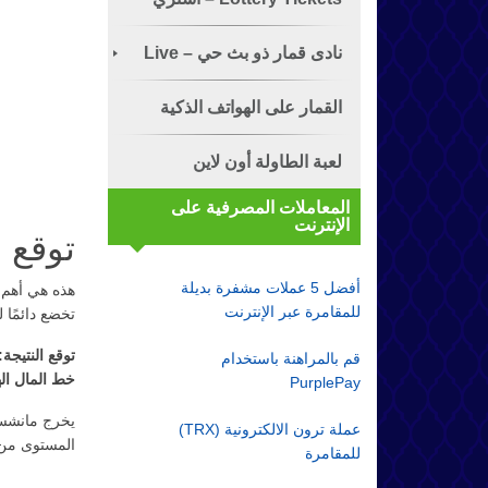
تذكرة الياناصيب!
نادى قمار ذو بث حي – Live
Dealer
القمار على الهواتف الذكية
لعبة الطاولة أون لاين
المعاملات المصرفية على
الإنترنت
توقع ن
أفضل 5 عملات مشفرة بديلة
للمقامرة عبر الإنترنت
تخضع دائمًا ل
توقع النتيجة:
قم بالمراهنة باستخدام
خط المال ال
PurplePay
يخرج مانشست
عملة ترون الالكترونية (TRX)
المستوى من 
للمقامرة