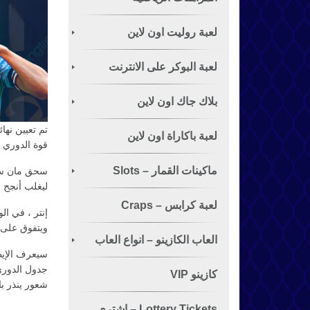
لعبة روليت اون لاين
لعبة البوكر على الانترنت
الشهيرة
بلاك جاك اون لاين
تم تعيين نه
لعبة باكاراة اون لاين
قوة الدوري ا
ماكينات القمار – Slots
سحق مان سيتي
ليغلب أنجح نا
لعبة كرابس – Craps
إنتر ، في ا
ويتفوق على 
العاب الكازينو – انواع العاب
سيعرف الإيط
جدول الدوري
القمار
كازينو VIP
شعور ينذر ب
Lottery Tickets – اشتري