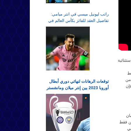
راتب ليونيل ميسي في انتر ميامي:
تفاصيل العقد للفائز بكأس العالم في
الدوري الأمريكي لكرة القدم
تثنائية
بط
 من
توقعات الرهانات لنهائي دوري أبطال
فإن
أوروبا 2023 بين إنتر ميلان ومانشستر
سيتي في اسطنبول
مان
اراتين فقط
عند 3.4 أهداف في