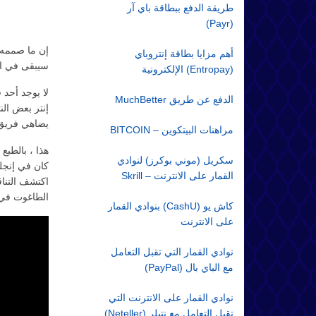
طريقة الدفع ببطاقة باي آر
(Payr)
أهم مزايا بطاقة إنتروباي
سيبقى في ال
(Entropay) الإلكترونية
لا يوجد أحد 
الدفع عن طريق MuchBetter
إنتر بعض الن
يضاهي فريق 
مراهنات البيتكوين – BITCOIN
هذا ، بالطبع
سكريل (موني بوكرز) لنوادي
كان في إنجلت
القمار على الانترنت – Skrill
اكتشف التناق
الطاغوت في
كاش يو (CashU) بنوادي القمار
على الانترنت
نوادي القمار التي تقبل التعامل
مع الباي بال (PayPal)
نوادي القمار على الانترنت التي
تقبل التعامل مع نتيلر (Neteller)