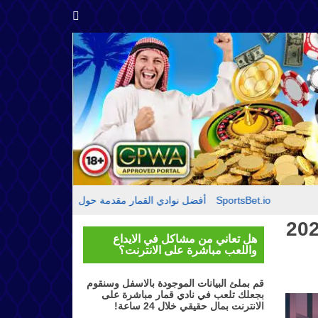
مقدمة حول SportsBet.io
أفضل نوادي القمار
تقييم موقع بيتكازينو – Bitcasino.io
أفضل 
ت لنهائي دوري أبطال أوروبا 2023
هل تعاني من مشاكل في الايداع
واللعب مباشرة على الانترنت؟
قم بملئ البيانات الموجودة بالاسفل وسنقوم
بجعلك تلعب في نادي قمار مباشرة على
الانترنت بمال حقيقي خلال 24 ساعة!