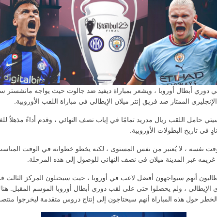
ائي دوري أبطال أوروبا ، ويشعر بمباراة ديفيد ضد جالوت حيث يواجه مانشستر س
لإنجليزي الممتاز ضد فريق إنتر ميلان الإيطالي في مباراة اللقب الأوروبية.
 حامل اللقب ريال مدريد تمامًا في إياب نصف النهائي ، وقدم أداءً مذهلاً للغا
دٍ في تاريخ البطولات الأوروبية.
لوقت نفسه ، لا يُعتبر من نفس المستوى ، لكنه يخطو خطواته في الوقت المناسب
غريمه عبر المدينة ميلان في نصف النهائي للوصول إلى هذه المرحلة.
اليون أنهم سيواجهون أفضل لاعب في أوروبا ، حيث سيحتلون المركز الثالث ف
 الإيطالي ، ولم يحصلوا حتى على لقب دوري أبطال أوروبا الموسم المقبل. هنا
الخطر حول هذه المباراة أنهم سيحتاجون إلى إنتاج دروس متقدمة ليخرجوا منتصر