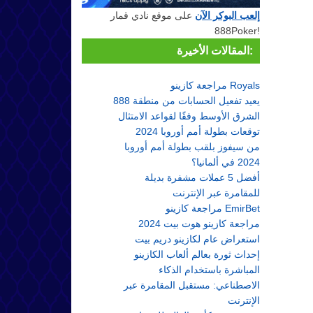
إلعب البوكر الآن
على موقع نادي قمار
888Poker!
المقالات الأخيرة:
مراجعة كازينو Royals
888 يعيد تفعيل الحسابات من منطقة
الشرق الأوسط وفقًا لقواعد الامتثال
توقعات بطولة أمم أوروبا 2024
من سيفوز بلقب بطولة أمم أوروبا
2024 في ألمانيا؟
أفضل 5 عملات مشفرة بديلة
للمقامرة عبر الإنترنت
مراجعة كازينو EmirBet
مراجعة كازينو هوت بيت 2024
استعراض عام لكازينو دريم بيت
إحداث ثورة بعالم ألعاب الكازينو
المباشرة باستخدام الذكاء
الاصطناعي: مستقبل المقامرة عبر
الإنترنت