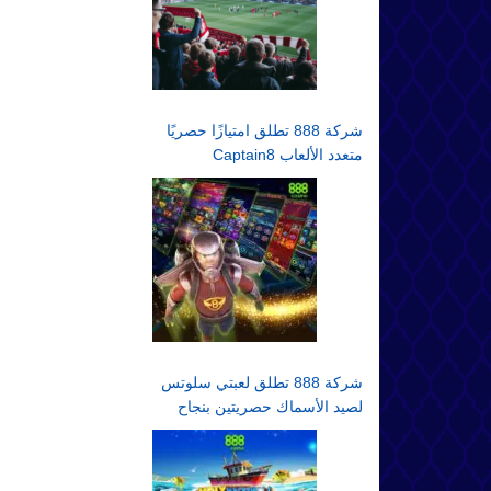
شركة 888 تطلق امتيازًا حصريًا
متعدد الألعاب Captain8
شركة 888 تطلق لعبتي سلوتس
لصيد الأسماك حصريتين بنجاح