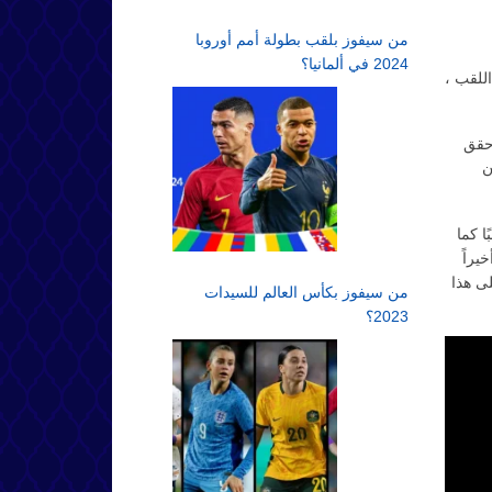
من سيفوز بلقب بطولة أمم أوروبا
2024 في ألمانيا؟
ن حامل اللقب ،
 حقق
ن
ا كما
يراً
ى هذا
من سيفوز بكأس العالم للسيدات
2023؟