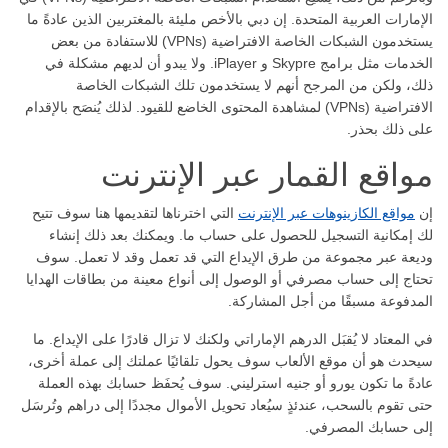
الإمارات العربية المتحدة. إن دبي بالأخص مليئة بالمغتربين الذين عادةً ما
يستخدمون الشبكات الخاصة الافتراضية (VPNs) للاستفادة من بعض
الخدمات مثل برامج Skypre و iPlayer. ولا يبدو أن لديهم مشكلة في
ذلك، ولكن من المرجح أنهم لا يستخدمون تلك الشبكات الخاصة
الافتراضية (VPNs) لمشاهدة المحتوى الخاضع للقيود. لذلك يُنصَح بالإقدام
على ذلك بحذر.
مواقع القمار عبر الإنترنت
إن
مواقع الكازينوهات عبر الإنترنت
التي اخترناها لتقديمها هنا سوف تتيح
لك إمكانية التسجيل للحصول على حساب ما. ويمكنك بعد ذلك إنشاء
وديعة عبر مجموعة من طرق الإيداع التي قد تعمل وقد لا تعمل. سوف
تحتاج إلى حساب مصرفي أو الوصول إلى أنواع معينة من بطاقات الهدايا
المدفوعة مسبقًا من أجل المشاركة.
في المعتاد لا يُقبَل الدرهم الإماراتي ولكنك لا تزال قادرًا على الإيداع. ما
سيحدث هو أن موقع الألعاب سوف يحول تلقائيًا عملتك إلى عملة أخرى،
عادةً ما تكون يورو أو جنيه استرليني. سوف يُحفَظ حسابك بهذه العملة
حتى تقوم بالسحب، عندئذٍ سيُعاد تحويل الأموال مجددًا إلى دراهم وتُرسَل
إلى حسابك المصرفي.