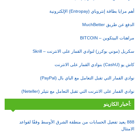
أهم مزايا بطاقة إنتروباي (Entropay) الإلكترونية
الدفع عن طريق MuchBetter
مراهنات البيتكوين – BITCOIN
سكريل (موني بوكرز) لنوادي القمار على الانترنت – Skrill
كاش يو (CashU) بنوادي القمار على الانترنت
نوادي القمار التي تقبل التعامل مع الباي بال (PayPal)
نوادي القمار على الانترنت التي تقبل التعامل مع نتيلر (Neteller)
أخبار الكازينو:
888 يعيد تفعيل الحسابات من منطقة الشرق الأوسط وفقًا لقواعد
الامتثال