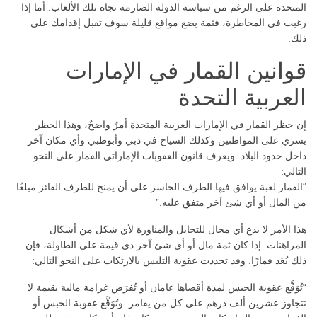
المتحدة على الرغم من سياسة الدولة الصارمة تجاه تلك الألعاب. أما إذا
رغبت في المخاطرة، فثمة بضع مواقع قليلة سوف تقبل إقدامك على
ذلك.
قوانين القمار في الإمارات
العربية التحدة
إن حظر القمار في الإمارات العربية المتحدة أمرٌ واضحٌ، وهذا الحظر
يسري على المواطنين وكذلك السياح في دبي وأبوظبي وأي مكان آخر
داخل حدود البلاد. ويعرف قانون العقوبات الإماراتي القمار على النحو
التالي:
“القمار لعبة يوافق فيها الطرف الخاسر على أن يمنح للطرف الفائز مبلغًا
من المال أو أي شئ آخر متفق عليه.”
هذا الأمر لا يدع أي مجال للتحايل والمناورة لأي شكل من أشكال
المراهنات. إذا كان ثمة مال أو أي شئ آخر ذي قيمة على الطاولة، فإن
ذلك يُعَد قمارًا. وقد تحددت عقوبة التلبس بالارتكاب على النحو التالي:
“تُوَقَّع عقوبة الحبس لمدة أقصاها عامان أو تُفرَض غرامة مالية بقيمة لا
تتجاوز عشرين ألف درهم على كل من يقامر. وتُوَقَّع عقوبة الحبس أو