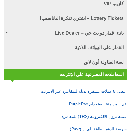
كازينو VIP
Lottery Tickets – اشتري تذكرة الياناصيب!
نادى قمار ذو بث حي – Live Dealer
القمار على الهواتف الذكية
لعبة الطاولة أون لاين
المعاملات المصرفية على الإنترنت
أفضل 5 عملات مشفرة بديلة للمقامرة عبر الإنترنت
قم بالمراهنة باستخدام PurplePay
عملة ترون الالكترونية (TRX) للمقامرة
طريقة الدفع ببطاقة باي آر (Payr)