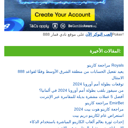
على موقع نادي قمار 888Poker!
إلعب البوكر الآن
المقالات الأخيرة:
مراجعة كازينو Royals
888 يعيد تفعيل الحسابات من منطقة الشرق الأوسط وفقًا لقواعد
الامتثال
توقعات بطولة أمم أوروبا 2024
من سيفوز بلقب بطولة أمم أوروبا 2024 في ألمانيا؟
أفضل 5 عملات مشفرة بديلة للمقامرة عبر الإنترنت
مراجعة كازينو EmirBet
مراجعة كازينو هوت بيت 2024
استعراض عام لكازينو دريم بيت
إحداث ثورة بعالم ألعاب الكازينو المباشرة باستخدام الذكاء
الاصطناعي: مستقبل المقامرة عبر الإنترنت