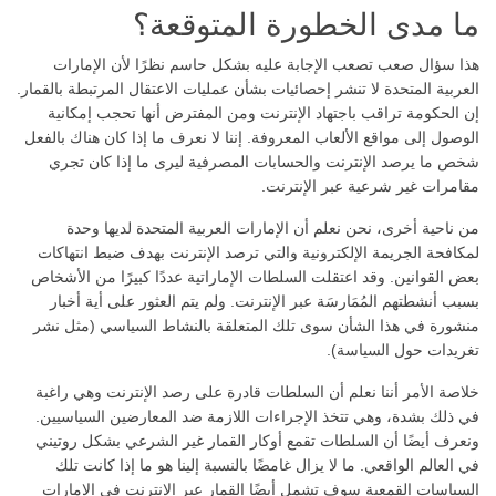
ما مدى الخطورة المتوقعة؟
هذا سؤال صعب تصعب الإجابة عليه بشكل حاسم نظرًا لأن الإمارات
العربية المتحدة لا تنشر إحصائيات بشأن عمليات الاعتقال المرتبطة بالقمار.
إن الحكومة تراقب باجتهاد الإنترنت ومن المفترض أنها تحجب إمكانية
الوصول إلى مواقع الألعاب المعروفة. إننا لا نعرف ما إذا كان هناك بالفعل
شخص ما يرصد الإنترنت والحسابات المصرفية ليرى ما إذا كان تجري
مقامرات غير شرعية عبر الإنترنت.
من ناحية أخرى، نحن نعلم أن الإمارات العربية المتحدة لديها وحدة
لمكافحة الجريمة الإلكترونية والتي ترصد الإنترنت بهدف ضبط انتهاكات
بعض القوانين. وقد اعتقلت السلطات الإماراتية عددًا كبيرًا من الأشخاص
بسبب أنشطتهم المُمَارسَة عبر الإنترنت. ولم يتم العثور على أية أخبار
منشورة في هذا الشأن سوى تلك المتعلقة بالنشاط السياسي (مثل نشر
تغريدات حول السياسة).
خلاصة الأمر أننا نعلم أن السلطات قادرة على رصد الإنترنت وهي راغبة
في ذلك بشدة، وهي تتخذ الإجراءات اللازمة ضد المعارضين السياسيين.
ونعرف أيضًا أن السلطات تقمع أوكار القمار غير الشرعي بشكل روتيني
في العالم الواقعي. ما لا يزال غامضًا بالنسبة إلينا هو ما إذا كانت تلك
السياسات القمعية سوف تشمل أيضًا القمار عبر الإنترنت في الإمارات