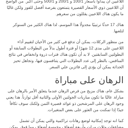
اللاعبين أن يبدأوا بأسعار 100/1 و 200/1 و 500/1 وحتى أكبر. من الواضح
أن اللاعبين ذوي الأسعار القصيرة يتمتعون بفرصة أفضل للفوز ولكن غالبًا
ما يكون هناك اللاعبين يقللون من سعرهم.
هناك 17 حدثًا ترتيبيًا مجدولًا هذا الموسم، لذا هناك الكثير من السنوكر
لتلعبها.
من منظور الركلات، يمكن أن تدفع في كثير من الأحيان لتقييم أداء
اللاعبين على مدى 12 شهرًا أو فترة أطول بدلاً من البطولات السابقة أو
البطولتين السابقتين. لا بد أن تكون هناك فترات ذروة وانخفاض في نتائج
المنافس، بالنظر إلى عدد البطولات التي يتنافسون فيها، وتجاهل تحيز
الحداثة يمكن أن يؤدي إلى فائزين علي السعر.
الرهان على مباراة
بشكل عام، هناك مزيج من فرص الرهان عندما يتعلق الأمر بالرهان على
مباراة. غالبًا ما تكون مباريات الجولتين الأولى والثانية أقل توازناً. هذا يعني
وجود الرهان على المرشحين ذو عوائد قصيرة الثمن ولكنك سوف تكافأ
جيدًا إذا تمكنت من العثور على بعض المتغيرات.
كما انه توجد إمكانية لوضع رهانات تراكمية والتي يمكن أن تشمل
مضاعفات وثلاث مرات وأربعة أضعاف وخمسة أضعاف وما فوق. يمكن