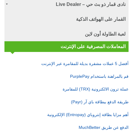
نادى قمار ذو بث حي – Live Dealer
القمار على الهواتف الذكية
لعبة الطاولة أون لاين
المعاملات المصرفية على الإنترنت
أفضل 5 عملات مشفرة بديلة للمقامرة عبر الإنترنت
قم بالمراهنة باستخدام PurplePay
عملة ترون الالكترونية (TRX) للمقامرة
طريقة الدفع ببطاقة باي آر (Payr)
أهم مزايا بطاقة إنتروباي (Entropay) الإلكترونية
الدفع عن طريق MuchBetter