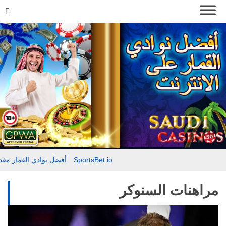
مقدمة حول SportsBet.io
أفضل نوادي القمار
مراهنات السنوكر