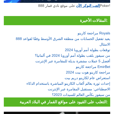
على موقع نادي قمار 888Poker!
إلعب البوكر الآن
المقالات الأخيرة:
مراجعة كازينو Royals
888 يعيد تفعيل الحسابات من منطقة الشرق الأوسط وفقًا لقواعد
الامتثال
توقعات بطولة أمم أوروبا 2024
من سيفوز بلقب بطولة أمم أوروبا 2024 في ألمانيا؟
أفضل 5 عملات مشفرة بديلة للمقامرة عبر الإنترنت
مراجعة كازينو EmirBet
مراجعة كازينو هوت بيت 2024
استعراض عام لكازينو دريم بيت
إحداث ثورة بعالم ألعاب الكازينو المباشرة باستخدام الذكاء
الاصطناعي: مستقبل المقامرة عبر الإنترنت
من سيفوز بكأس العالم للسيدات 2023؟
التغلب على القيود على مواقع القمار في البلاد العربية: