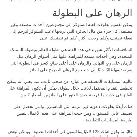
الرهان على البطولة
يمكن تقسيم بطولات لعبة السنوكر إلى مجموعتين: أحداث مصنفة وغير
مصنفة. كل جزء من مال الجائزة التي يربحها لاعب السنوكر يُترجم إلى
نقطة تصنيف وكلما ربحت أكثر، كلما تم تصنيفك أعلى.
المنافسات الأكثر شهرة في هذه الفئة هي بطولة العالم وبطولة المملكة
المتحدة، وهي أحداث ممتعة للمراهنة عليها مثل أسواق الرهان مثل
الرهان على ربع النهائي والرهان على أعلى صانع كسر في البطولة التي
يتم تقديمها غالبًا جنبًا إلى جنب مع الرهان الصريح على الفائز.
غالبية المسابقات المصنفة هي عبارة عن سحب ثابت، مما يعني أنه يمكن
تخطيط التقدم المحتمل للاعب خلال بطولة. يمكن أن تكون المراهنة على
الفائز في حدث ما فرصة جيدة للعثور على الفائزين بأسعار كبيرة.
هناك أيضًا بطولات دعوية غير مرتبة مثل الماسترز، والتي تحصل على
تصنيف عالي المستوى، ومن حيث المراهنة على هذه الأعمال بنفس
طريقة المسابقات التقليدية.
غالبًا ما يكون هناك 128 لاعبًا يتنافسون في أحداث التصنيف ويمكن لبعض