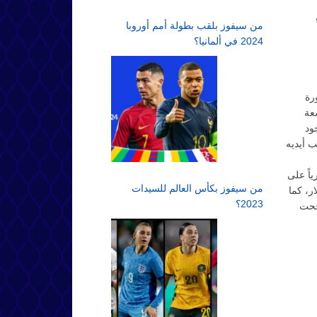
من سيفوز بلقب بطولة أمم أوروبا
2024 في ألمانيا؟
رة
عه ولد وتسعة
وجود
طبيعي سيقلب أيديه
جولة ظاهرياً على
من سيفوز بكأس العالم للسيدات
أخرى وقام بالمزايدة حتى 300 ألف دولار، كما
2023؟
جحت