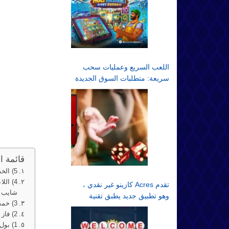
اللعب السريع وعمليات سحب
سريعة: متطلبات السوق الجديدة
قائمة ا
5) الخدعة التي أشعلت إزدهار البوكر
4) ال
تقدم Acres كازينو غير نقدي ،
شايب
وهو تطبيق جديد يطبق تقنية
3) خمس دفعات الرهان الخاصة بـ”فيل آيفي” مع خمس تعادلات خارج نطاقها
الألعاب غير النقدية
2) فاز إيساك هاكستون في حرب التسوية مع رايان داوت
1) بول جاكسون وفيل آيفي، خدعة مقابل خدعة