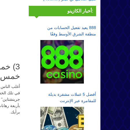
أخبار الكازينو:
888 يعيد تفعيل الحسابات من
منطقة الشرق الأوسط وفقًا
لقواعد الامتثال
3) خم
خمس تع
أغلب الناس 
في تلك الخدع
أفضل 5 عملات مشفرة بديلة
جرينشتاين” 
للمقامرة عبر الإنترنت
برأيك.