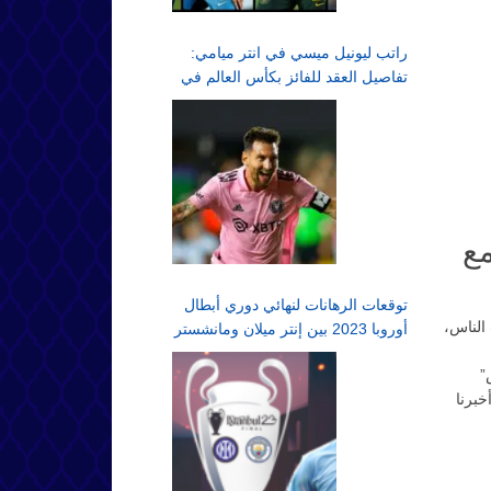
راتب ليونيل ميسي في انتر ميامي:
تفاصيل العقد للفائز بكأس العالم في
الدوري الأمريكي لكرة القدم
مع
توقعات الرهانات لنهائي دوري أبطال
الناس،
أوروبا 2023 بين إنتر ميلان ومانشستر
سيتي في اسطنبول
”
 الفيديو وأخبرنا