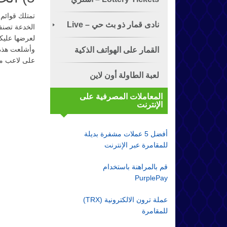
تمتلك قوائم 
تذكرة الياناصيب!
نادى قمار ذو بث حي – Live
الخدعة تصنف
لعرضها عليكم
Dealer
القمار على الهواتف الذكية
على لاعب مح
لعبة الطاولة أون لاين
المعاملات المصرفية على
الإنترنت
أفضل 5 عملات مشفرة بديلة
للمقامرة عبر الإنترنت
قم بالمراهنة باستخدام
PurplePay
عملة ترون الالكترونية (TRX)
للمقامرة