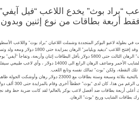
لاعب “براد بوث” يخدع اللاعب “فيل آيفي”
قط أربعة بطاقات من نوع إثنين وبدون
ت في بطولة لاعبو البوكر المتجددة وشملت اللاعبان “براد بوث” واللاعب الأسطو
“فيل آيفي”، وقد إفتتح اللاعب “ديفيد ويليامز” الرهان بمزايدة حتى 1800 دولار وم
ووإختار “بوث” الرهان الثالث حتى 5800 دولار بأقل البطاقات إثنان وأربعة، وتفاجأ “آيفي” ب
زوجان من الشايب الأحمر وضاعف الرهان الرابع الى 14000 دولار ، وأي لاعب 
تلك النقطة، ولكن “بوث” تمالك نفسه وتابع اللعب.
وقام “إيفي” بالتحية بثلاثة وسبعة وستة بطاقات مع 23000 دولار رهان وأوشكت ال
الإنتهاء، وعلى الرغم من هذا، كان لدى “بوث” خططاً 
ك أعلى أربعة بطاقات ضد أفضل لاعب بوكر بالعالم! لقد كانت ضربة حظ وقد ن
رك بطاقات الشايب وربح “بوث” الرهان.