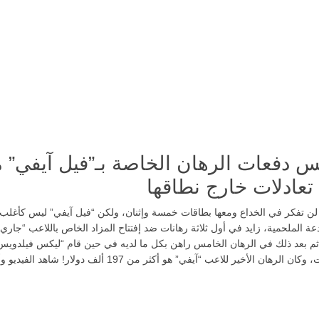
س دفعات الرهان الخاصة بـ”فيل آيفي” 
ادلات خارج نطاقها
لن تفكر في الخداع ومعها بطاقات خمسة وإثنان، ولكن “فيل آيفي” ليس كأغلب 
ة الملحمية، زايد في أول ثلاثة رهانات ضد إفتتاح المزاد الخاص باللاعب “جاري
ثم بعد ذلك في الرهان الخامس راهن بكل ما لديه في حين قام “ليكس فيلدويس
بأربعة رهانات، وكان الرهان الأخير للاعب “آيفي” هو أكثر من 197 ألف دولار! شاهد