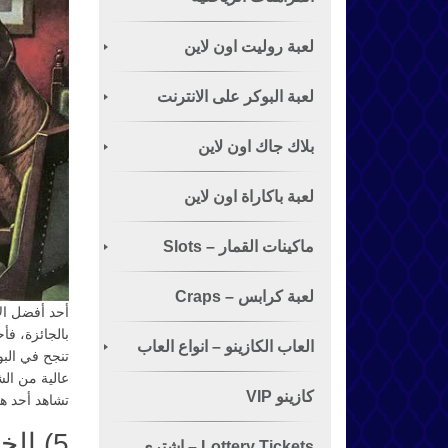
لعبة روليت اون لاين
لعبة البوكر على الانترنت
الشهيرة
بلاك جاك اون لاين
لعبة باكاراة اون لاين
ماكينات القمار – Slots
لعبة كرابس – Craps
أحد أفضل ال
بالجائزة، فأ
العاب الكازينو – انواع العاب
تنجح في البو
القمار
كازينو VIP
تشاهد أحد هؤ
5) الخدعة التي أشعلت إزدهار البوكر
Lottery Tickets – اشتري