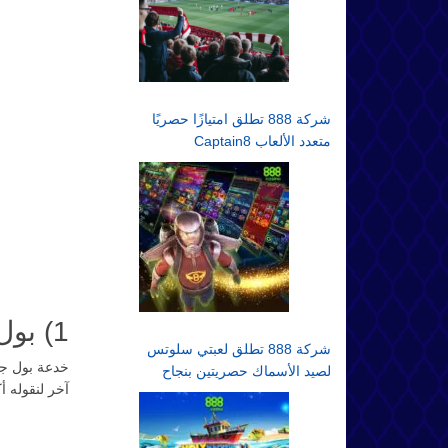
شركة 888 تطلق امتيازًا حصريًا
متعدد الألعاب Captain8
1) بول جاكسون وفيل آيفي، خدعة مقابل خدعة
شركة 888 تطلق لعبتي سلوتس
خدعة بول جا
لصيد الأسماك حصريتين بنجاح
آخر لنقوله أ