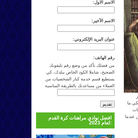
الاسم الاول:
الاسم الأخير:
عنوان البريد الإلكتروني:
رقم الهاتف:
من فضلك تأكد من وضع رقم تليفونك
الصحيح، شاملا الكود الخاص ببلدك، كي
يستطيع قسم خدمة كبار الشخصيات من
العملاء من مساعدتك بالطريقة المناسبة
كي ما
قات
لم ماذا ستظن عندما
افضل نوادي مراهنات كرة القدم
لعام 2023: