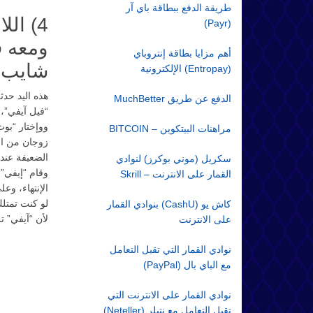
طريقة الدفع ببطاقة باي آر
4) ال
(Payr)
ومعه ف
أهم مزايا بطاقة إنتروباي
شايب
(Entropay) الإلكترونية
هذه اليد حدث
الدفع عن طريق MuchBetter
مراهنات البيتكوين – BITCOIN
الضعيفة عند 
سكريل (موني بوكرز) لنوادي
القمار على الانترنت – Skrill
لو كنت تمتل
كاش يو (CashU) بنوادي القمار
لأن “آيفي” ت
على الانترنت
نوادي القمار التي تقبل التعامل
مع الباي بال (PayPal)
نوادي القمار على الانترنت التي
تقبل التعامل مع نتيلر (Neteller)