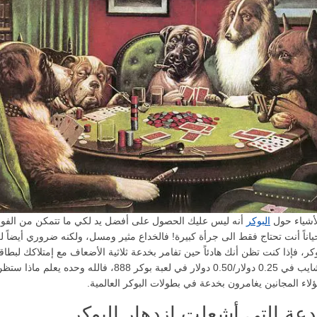
أشياء حول
البوكر
أنه ليس عليك الحصول على أفضل يد لكي ما تتمكن من الفوز
حياناً أنت تحتاج فقط الى جرأة كبيرة! فالخداع مثير ومسل، ولكنه ضروري أيضاً ل
كر، فإذا كنت تظن أنك هادئاً حين تفامر بخدعة ثلاثية الأضعاف مع إمتلاكك لبطا
عالية من الشايب في 0.25 دولار/0.50 دولار في لعبة بوكر 888، فالله وحده يع
لاء المجانين يغامرون بخدعة في بطولات البوكر العالمية.