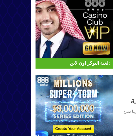
لعبة البوكر اون لاين:
ينا شئ