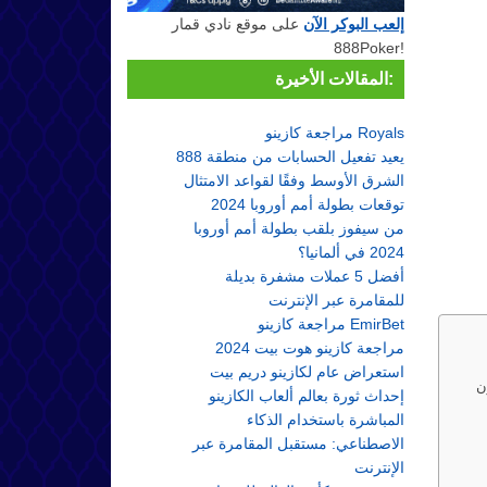
إلعب البوكر الآن
على موقع نادي قمار
888Poker!
المقالات الأخيرة:
مراجعة كازينو Royals
888 يعيد تفعيل الحسابات من منطقة
الشرق الأوسط وفقًا لقواعد الامتثال
توقعات بطولة أمم أوروبا 2024
من سيفوز بلقب بطولة أمم أوروبا
2024 في ألمانيا؟
أفضل 5 عملات مشفرة بديلة
للمقامرة عبر الإنترنت
مراجعة كازينو EmirBet
مراجعة كازينو هوت بيت 2024
استعراض عام لكازينو دريم بيت
ن
إحداث ثورة بعالم ألعاب الكازينو
المباشرة باستخدام الذكاء
الاصطناعي: مستقبل المقامرة عبر
الإنترنت